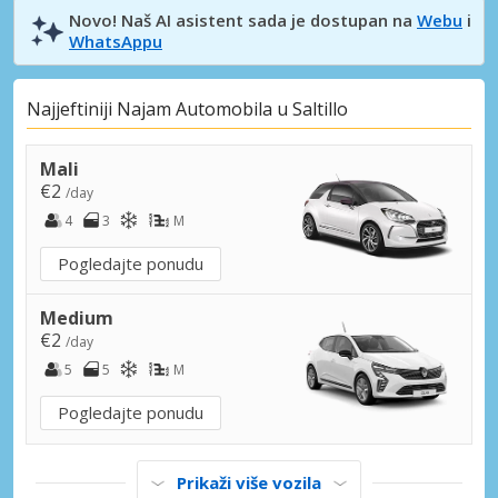
Novo! Naš AI asistent sada je dostupan na
Webu
i
WhatsAppu
Najjeftiniji Najam Automobila u Saltillo
Mali
€2
/day
4
3
M
Pogledajte ponudu
Medium
€2
/day
5
5
M
Pogledajte ponudu
Prikaži više vozila