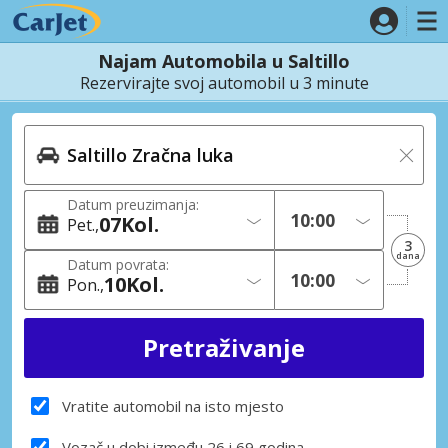
Najam Automobila u Saltillo
Rezervirajte svoj automobil u 3 minute
Datum preuzimanja:
07
Kol.
Pet.
3
dana
Datum povrata:
10
Kol.
Pon.
Vratite automobil na isto mjesto
Vozač u dobi između 26 i 69 godina