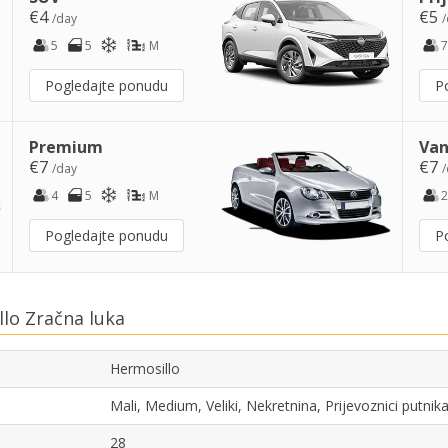
€4
€5
/day
/
5
5
M
7
Pogledajte ponudu
P
Premium
Van
€7
€7
/day
/
4
5
M
2
Pogledajte ponudu
P
lo Zračna luka
Hermosillo
Mali, Medium, Veliki, Nekretnina, Prijevoznici putni
28