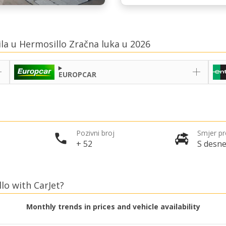
ila u Hermosillo Zračna luka u 2026
EUROPCAR
Pozivni broj
Smjer p
+ 52
S desne
lo with CarJet?
Monthly trends in prices and vehicle availability