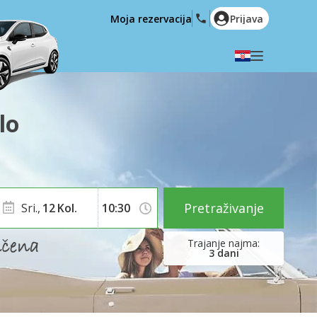
Moja rezervacija
Prijava
Odaberite svoj jezik
English
Español
lo
Deutsch
Français
Italiano
Nederlands
Português
English (US)
Polski
Türkçe
Pretraživanje
Sri.,
12
Kol.
Română
Ελληνικά
Русский
Hrvatski
3
dani
العربية