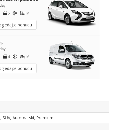
day
5
M
ogledajte ponudu
s
day
4
M
ogledajte ponudu
ka, SUV, Automatski, Premium.