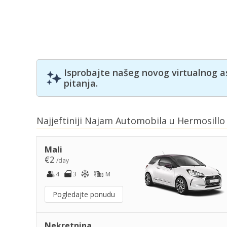
Isprobajte našeg novog virtualnog a
pitanja.
Najjeftiniji Najam Automobila u Hermosillo
Mali
€2
/day
4
3
M
Pogledajte ponudu
Nekretnina