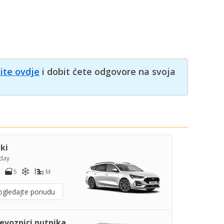
nite ovdje
i dobit ćete odgovore na svoja
iki
day
5
M
ogledajte ponudu
jevoznici putnika