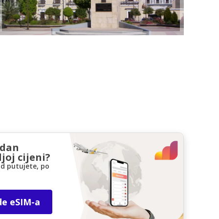
zdan
joj cijeni?
d putujete, po
de eSIM-a