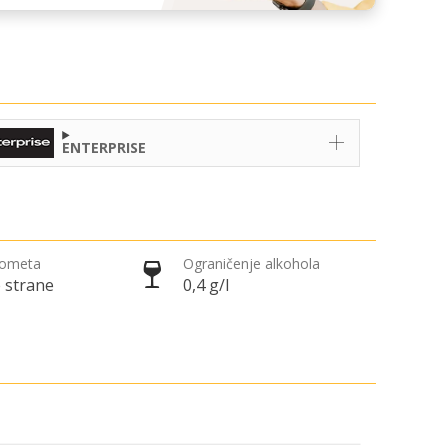
ENTERPRISE
rometa
Ograničenje alkohola
 strane
0,4 g/l