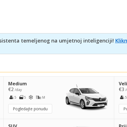
sistenta temeljenog na umjetnoj inteligenciji!
Klik
Medium
Vel
€2
€3
/day
/
5
5
M
5
Pogledajte ponudu
P
SUV
Pri