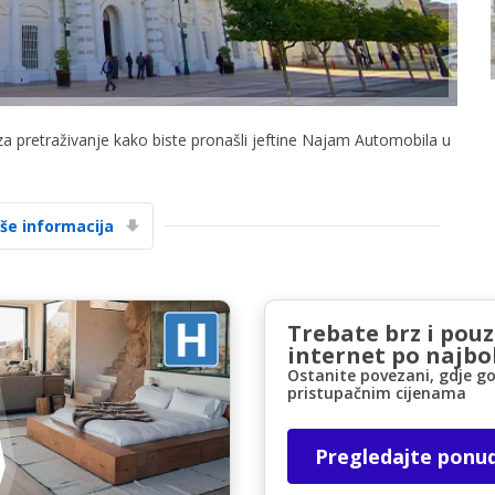
 za pretraživanje kako biste pronašli jeftine Najam Automobila u
Posebni popusti
Pristupite ekskluzivnim ponudama naših
iše informacija
dobavljača
Trebate brz i pou
Prijava putem eLinka
internet po najbol
Ostanite povezani, gdje go
pristupačnim cijenama
Pregledajte ponu