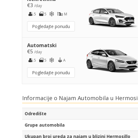
€3
/day
5
5
M
Pogledajte ponudu
Automatski
€5
/day
5
5
A
Pogledajte ponudu
Informacije o Najam Automobila u Hermosil
Odredište
Grupe automobila
Ukupan broj ureda za najam u blizini Hermosillo