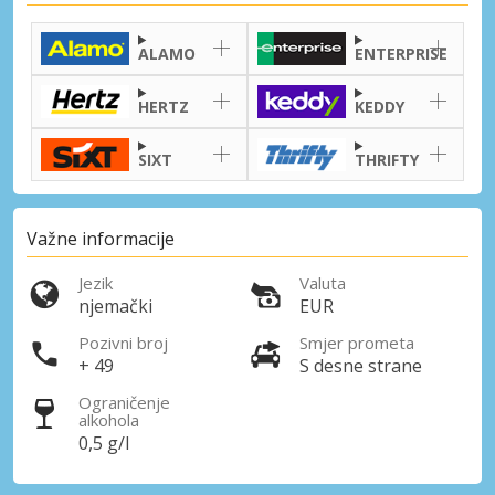
ALAMO
ENTERPRISE
HERTZ
KEDDY
SIXT
THRIFTY
Važne informacije
Jezik
Valuta
njemački
EUR
Pozivni broj
Smjer prometa
+ 49
S desne strane
Ograničenje
alkohola
0,5 g/l