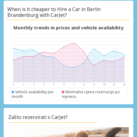
When is it cheaper to Hire a Car in Berlin
Brandenburg with CarJet?
Posebni popusti
Pristupite ekskluzivnim ponudama naših
Monthly trends in prices and vehicle availability
dobavljača
Prijava putem eLinka
Vehicle availability per
Minimalna cijena rezervacije po
month
mjesecu
Zašto rezervirati s CarJet?