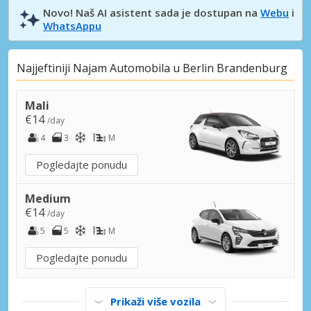
Novo! Naš AI asistent sada je dostupan na
Webu
i
WhatsAppu
Najjeftiniji Najam Automobila u Berlin Brandenburg
Mali
€14
/day
4
3
M
Pogledajte ponudu
Medium
€14
/day
5
5
M
Pogledajte ponudu
Prikaži više vozila