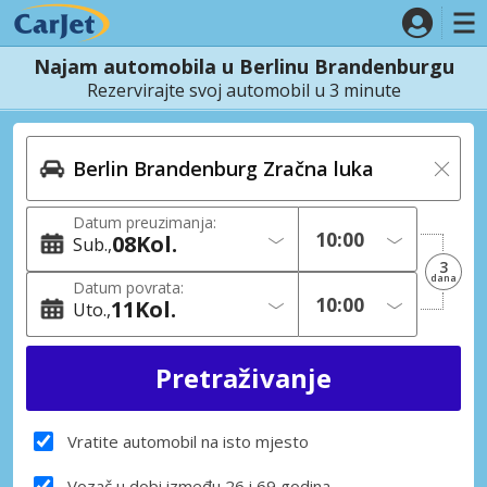
Najam automobila u Berlinu Brandenburgu
Rezervirajte svoj automobil u 3 minute
Datum preuzimanja:
08
Kol.
Sub.
3
dana
Datum povrata:
11
Kol.
Uto.
Vratite automobil na isto mjesto
Vozač u dobi između 26 i 69 godina