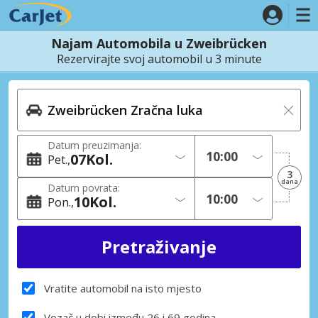
Najam Automobila u Zweibrücken
Rezervirajte svoj automobil u 3 minute
Datum preuzimanja:
07
Kol.
Pet.
3
dana
Datum povrata:
10
Kol.
Pon.
Vratite automobil na isto mjesto
Vozač u dobi između 26 i 69 godina