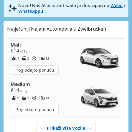
Novo! Naš AI asistent sada je dostupan na
Webu
i
WhatsAppu
Najjeftiniji Najam Automobila u Zweibrücken
Mali
€14
/day
4
3
M
Pogledajte ponudu
Medium
€14
/day
5
5
M
Pogledajte ponudu
Prikaži više vozila