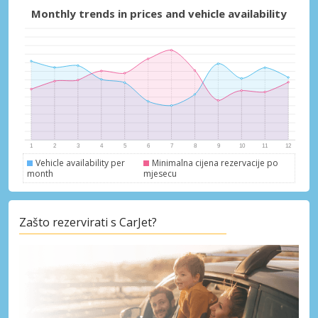
Monthly trends in prices and vehicle availability
Vehicle availability per
Minimalna cijena rezervacije po
month
mjesecu
Zašto rezervirati s CarJet?
Posebni popusti
Pristupite ekskluzivnim ponudama naših