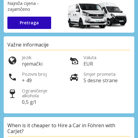
Najniža cijena -
zajamčeno
Pretraga
Važne informacije
Jezik
Valuta
njemački
EUR
Pozivni broj
Smjer prometa
+ 49
S desne strane
Ograničenje
alkohola
0,5 g/l
When is it cheaper to Hire a Car in Föhren with
CarJet?