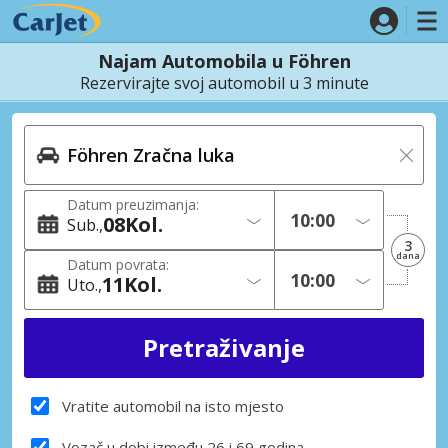
Najam Automobila u Föhren
Rezervirajte svoj automobil u 3 minute
Datum preuzimanja:
08
Kol.
Sub.
3
dana
Datum povrata:
11
Kol.
Uto.
Vratite automobil na isto mjesto
Vozač u dobi između 26 i 69 godina