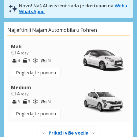
Novo! Naš AI asistent sada je dostupan na
Webu
i
WhatsAppu
Najjeftiniji Najam Automobila u Föhren
Mali
€14
/day
4
3
M
Pogledajte ponudu
Medium
€14
/day
5
5
M
Pogledajte ponudu
Prikaži više vozila