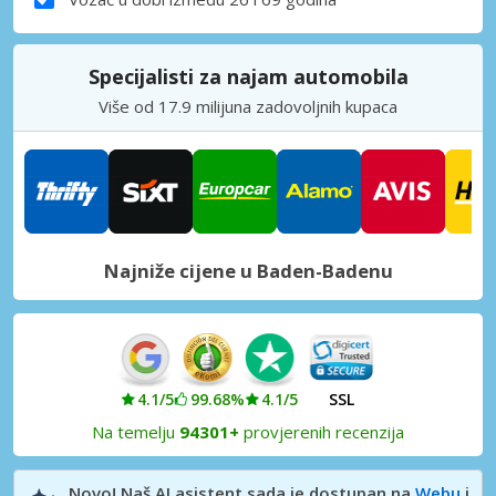
Specijalisti za najam automobila
Više od 17.9 milijuna zadovoljnih kupaca
Najniže cijene u Baden-Badenu
4.1/5
99.68%
4.1/5
SSL
Na temelju
94301+
provjerenih recenzija
Novo! Naš AI asistent sada je dostupan na
Webu
i