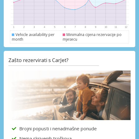
dobavljača
Prijava putem eLinka
Vehicle availability per
Minimalna cijena rezervacije po
month
mjesecu
Zašto rezervirati s CarJet?
Brojni popusti i nenadmašne ponude
Nema skrivenih troškova