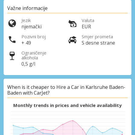
Važne informacije
Jezik
Valuta
njemački
EUR
Pozivni broj
Smjer prometa
+ 49
S desne strane
Ograničenje
alkohola
0,5 g/l
When is it cheaper to Hire a Car in Karlsruhe Baden-
Baden with CarJet?
Monthly trends in prices and vehicle availability
Posebni popusti
Pristupite ekskluzivnim ponudama naših