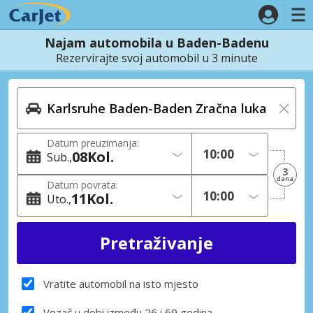
Najam automobila u Baden-Badenu
Rezervirajte svoj automobil u 3 minute
Datum preuzimanja:
08
Kol.
Sub.
3
dana
Datum povrata:
11
Kol.
Uto.
Vratite automobil na isto mjesto
Vozač u dobi između 26 i 69 godina