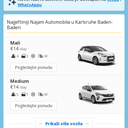
WhatsAppu
Najjeftiniji Najam Automobila u Karlsruhe Baden-
Baden
Mali
€14
/day
4
3
M
Pogledajte ponudu
Medium
€14
/day
5
5
M
Pogledajte ponudu
Prikaži više vozila