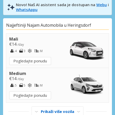
Novo! Naš AI asistent sada je dostupan na
Webu
i
WhatsAppu
Najjeftiniji Najam Automobila u Heringsdorf
Mali
€14
/day
4
3
M
Pogledajte ponudu
Medium
€14
/day
5
5
M
Pogledajte ponudu
Prikaži više vozila