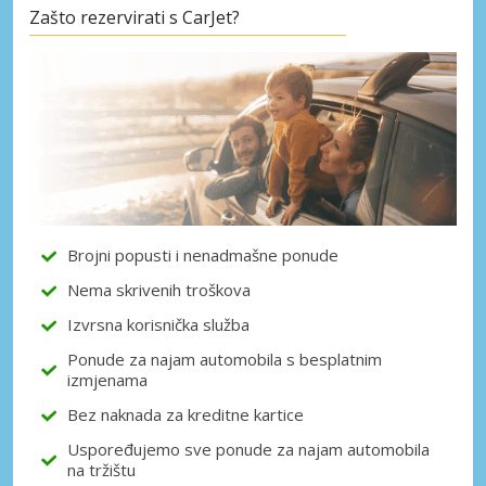
Zašto rezervirati s CarJet?
Posebni popusti
Pristupite ekskluzivnim ponudama naših
dobavljača
Prijava putem eLinka
Brojni popusti i nenadmašne ponude
Nema skrivenih troškova
Izvrsna korisnička služba
Ponude za najam automobila s besplatnim
izmjenama
Bez naknada za kreditne kartice
Uspoređujemo sve ponude za najam automobila
na tržištu