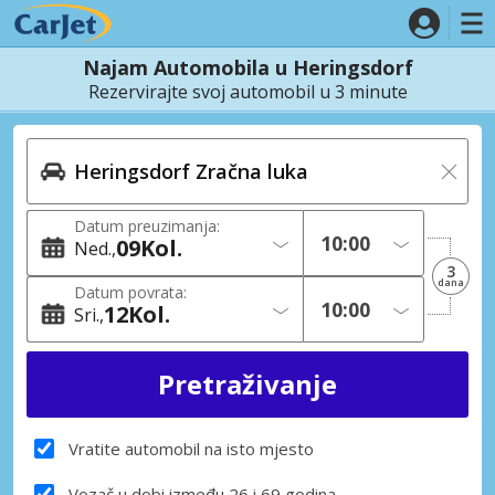
Najam Automobila u Heringsdorf
Rezervirajte svoj automobil u 3 minute
Datum preuzimanja:
09
Kol.
Ned.
3
dana
Datum povrata:
12
Kol.
Sri.
Vratite automobil na isto mjesto
Vozač u dobi između 26 i 69 godina