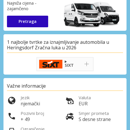
Najniža cijena -
zajamčeno
Pretraga
1 najbolje tvrtke za iznajmljivanje automobila u
Heringsdorf Zračna luka u 2026
SIXT
Važne informacije
Jezik
Valuta
njemački
EUR
Pozivni broj
Smjer prometa
+ 49
S desne strane
Ograničenje