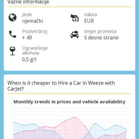
Važne informacije
Jezik
Valuta
njemački
EUR
Pozivni broj
Smjer prometa
+ 49
S desne strane
Ograničenje
alkohola
Posebni popusti
0,5 g/l
Pristupite ekskluzivnim ponudama naših
dobavljača
When is it cheaper to Hire a Car in Weeze with
CarJet?
Prijava putem eLinka
Monthly trends in prices and vehicle availability