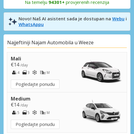
Na temelju
94301+
provjerenih recenzija
Novo! Naš AI asistent sada je dostupan na
Webu
i
WhatsAppu
Najjeftiniji Najam Automobila u Weeze
Mali
€14
/day
4
3
M
Pogledajte ponudu
Medium
€14
/day
5
5
M
Pogledajte ponudu