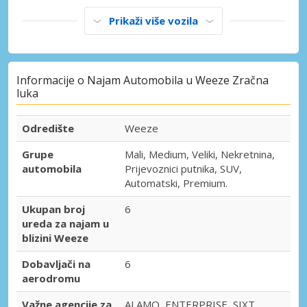
Prikaži više vozila
Informacije o Najam Automobila u Weeze Zračna
luka
Odredište
Weeze
Grupe
Mali, Medium, Veliki, Nekretnina,
automobila
Prijevoznici putnika, SUV,
Automatski, Premium.
Ukupan broj
6
ureda za najam u
blizini Weeze
Dobavljači na
6
aerodromu
Važne agencije za
ALAMO, ENTERPRISE, SIXT