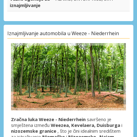
iznajmljivanje
Iznajmljivanje automobila u Weeze - Niederrhein
Zračna luka Weeze - Niederrhein
savršeno je
smještena između
Weezea, Kevelaera, Duisburga
i
nizozemske granice
, što je čini idealnim središtem
za istraživanje
Njemačke
i
Nizozemske
.
Najam