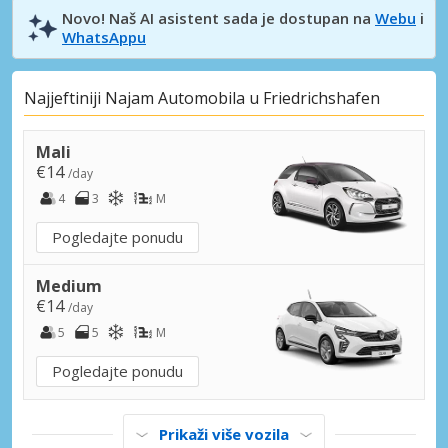
Novo! Naš AI asistent sada je dostupan na
Webu
i
WhatsAppu
Najjeftiniji Najam Automobila u Friedrichshafen
Mali
€14
/day
4
3
M
Pogledajte ponudu
Medium
€14
/day
5
5
M
Pogledajte ponudu
Prikaži više vozila