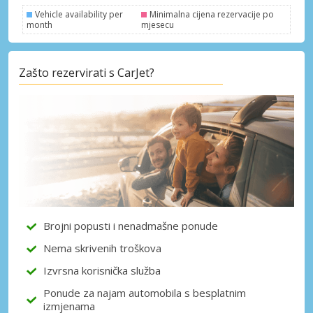
Vehicle availability per
Minimalna cijena rezervacije po
month
mjesecu
Posebni popusti
Zašto rezervirati s CarJet?
Pristupite ekskluzivnim ponudama naših
dobavljača
Prijava putem eLinka
Brojni popusti i nenadmašne ponude
Nema skrivenih troškova
Izvrsna korisnička služba
Ponude za najam automobila s besplatnim
izmjenama