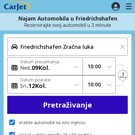
Najam Automobila u Friedrichshafen
Rezervirajte svoj automobil u 3 minute
Datum preuzimanja:
09
Kol.
Ned.
3
dana
Datum povrata:
12
Kol.
Sri.
Vratite automobil na isto mjesto
Vozač u dobi između 26 i 69 godina