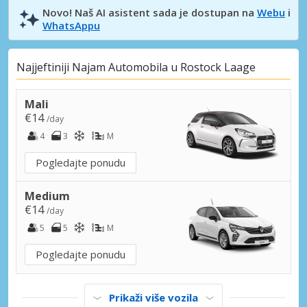
Novo! Naš AI asistent sada je dostupan na
Webu
i
WhatsAppu
Najjeftiniji Najam Automobila u Rostock Laage
Mali
€14
/day
4
3
M
Pogledajte ponudu
Medium
€14
/day
5
5
M
Pogledajte ponudu
Prikaži više vozila