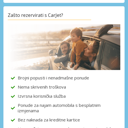
Zašto rezervirati s CarJet?
Posebni popusti
Pristupite ekskluzivnim ponudama naših
dobavljača
Prijava putem eLinka
Brojni popusti i nenadmašne ponude
Nema skrivenih troškova
Izvrsna korisnička služba
Ponude za najam automobila s besplatnim
izmjenama
Bez naknada za kreditne kartice