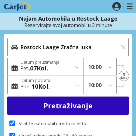
Najam Automobila u Rostock Laage
Rezervirajte svoj automobil u 3 minute
Datum preuzimanja:
07
Kol.
Pet.
3
dana
Datum povrata:
10
Kol.
Pon.
Vratite automobil na isto mjesto
Vozač u dobi između 26 i 69 godina