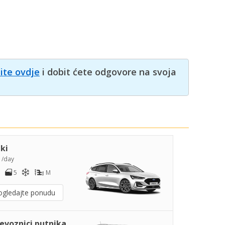
nite ovdje
i dobit ćete odgovore na svoja
iki
5
/day
5
M
ogledajte ponudu
jevoznici putnika