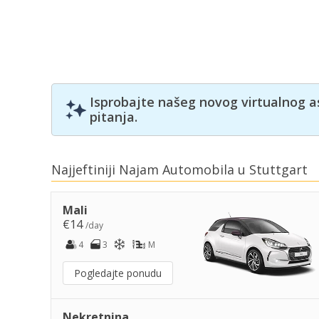
Isprobajte našeg novog virtualnog a
pitanja.
Najjeftiniji Najam Automobila u Stuttgart
Mali
€14
/day
4
3
M
Pogledajte ponudu
Nekretnina