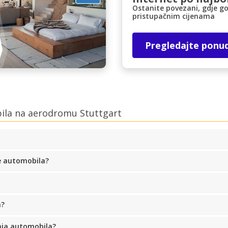
Ostanite povezani, gdje go
pristupačnim cijenama
Pregledajte ponu
bila na aerodromu Stuttgart
e automobila?
a?
anja automobila?