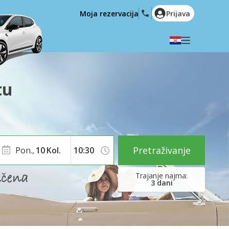
Moja rezervacija
Prijava
Odaberite svoj jezik
English
Español
tu
Deutsch
Français
Italiano
Nederlands
Português
English (US)
Polski
Türkçe
Pretraživanje
Pon.,
10
Kol.
Română
Ελληνικά
Русский
Hrvatski
3
dani
العربية