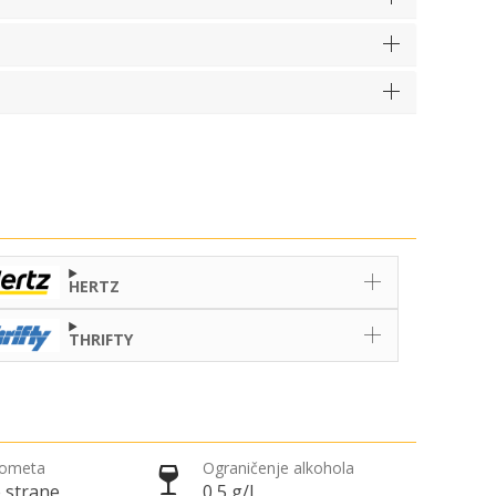
HERTZ
THRIFTY
rometa
Ograničenje alkohola
 strane
0,5 g/l