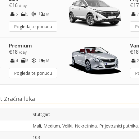
€16
€1
/day
5
5
M
7
Pogledajte ponudu
P
Premium
Van
€18
€1
/day
4
5
M
2
Pogledajte ponudu
P
t Zračna luka
Stuttgart
Mali, Medium, Veliki, Nekretnina, Prijevoznici putni
103