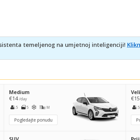
sistenta temeljenog na umjetnoj inteligenciji!
Klik
Medium
Vel
€14
€1
/day
5
5
M
5
Pogledajte ponudu
P
SUV
Pri