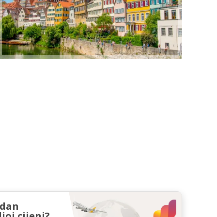
zdan
joj cijeni?