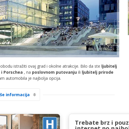
Posebni popusti
Pristupite ekskluzivnim ponudama naših
dobavljača
obodu istražiti ovaj grad i okolne atrakcije. Bilo da ste
ljubitelj
 i Porschea
, na
poslovnom putovanju
ili
ljubitelj prirode
am automobila je najbolja opcija.
Prijava putem eLinka
iše informacija
Trebate brz i pou
internet po najbol