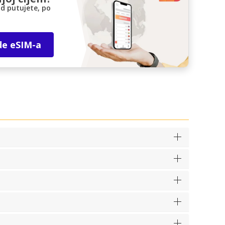
d putujete, po
de eSIM-a