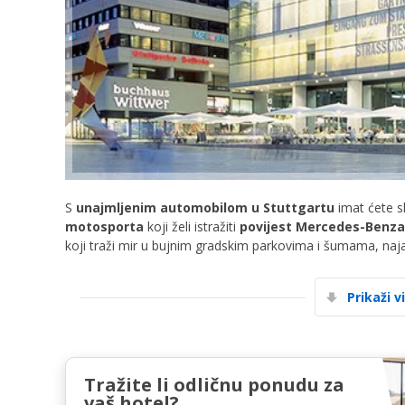
S
unajmljenim automobilom u Stuttgartu
imat ćete sl
motosporta
koji želi istražiti
povijest Mercedes-Benza
koji traži mir u bujnim gradskim parkovima i šumama, naj
Prikaži v
Tražite li odličnu ponudu za
vaš hotel?