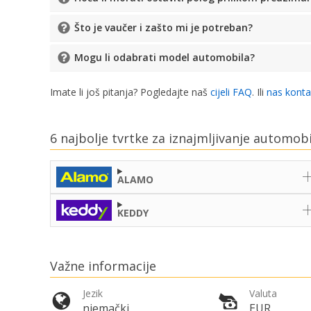
Što je vaučer i zašto mi je potreban?
Mogu li odabrati model automobila?
Imate li još pitanja? Pogledajte naš
cijeli FAQ
. Ili
nas konta
6 najbolje tvrtke za iznajmljivanje automob
ALAMO
KEDDY
Važne informacije
Jezik
Valuta
njemački
EUR