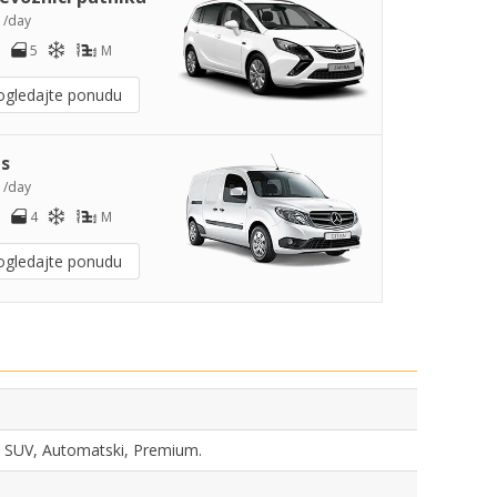
7
/day
5
M
ogledajte ponudu
s
8
/day
4
M
ogledajte ponudu
ka, SUV, Automatski, Premium.