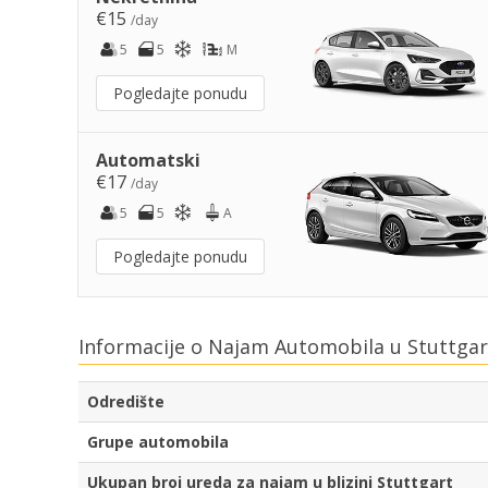
€15
/day
5
5
M
Pogledajte ponudu
Automatski
€17
/day
5
5
A
Pogledajte ponudu
Informacije o Najam Automobila u Stuttgar
Odredište
Grupe automobila
Ukupan broj ureda za najam u blizini Stuttgart