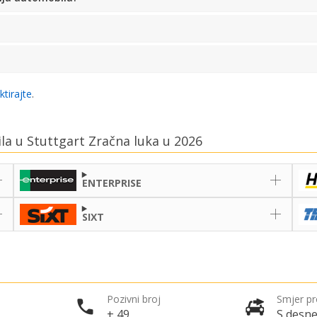
ktirajte
.
ila u Stuttgart Zračna luka u 2026
ENTERPRISE
SIXT
Pozivni broj
Smjer p
+ 49
S desne