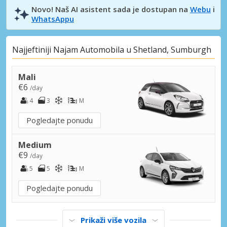
Novo! Naš AI asistent sada je dostupan na
Webu
i
WhatsAppu
Najjeftiniji Najam Automobila u Shetland, Sumburgh
Mali
€6
/day
4
3
M
Pogledajte ponudu
Medium
€9
/day
5
5
M
Pogledajte ponudu
Prikaži više vozila