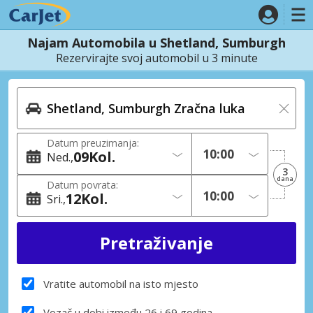
Najam Automobila u Shetland, Sumburgh
Rezervirajte svoj automobil u 3 minute
Datum preuzimanja:
09
Kol.
Ned.
3
dana
Datum povrata:
12
Kol.
Sri.
Vratite automobil na isto mjesto
Vozač u dobi između 26 i 69 godina