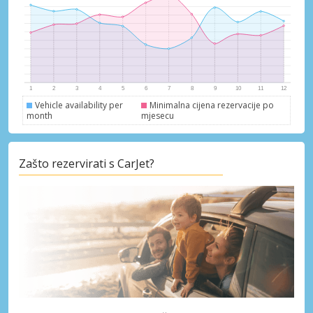
Vehicle availability per
Minimalna cijena rezervacije po
month
mjesecu
Zašto rezervirati s CarJet?
Posebni popusti
Pristupite ekskluzivnim ponudama naših
dobavljača