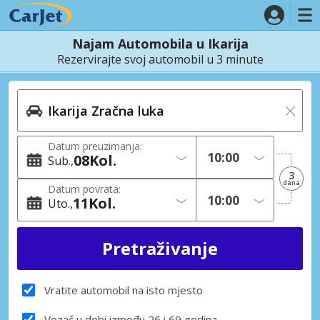
Najam Automobila u Ikarija
Rezervirajte svoj automobil u 3 minute
Datum preuzimanja:
08
Kol.
Sub.
3
dana
Datum povrata:
11
Kol.
Uto.
Vratite automobil na isto mjesto
Vozač u dobi između 26 i 69 godina