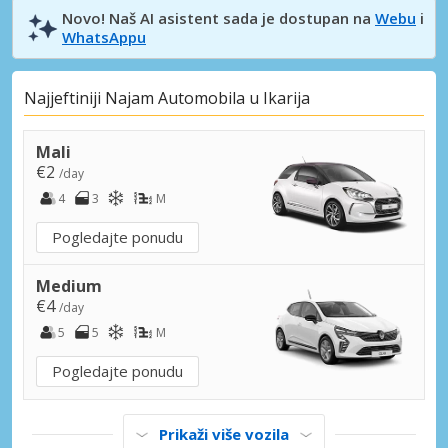
Novo! Naš AI asistent sada je dostupan na
Webu
i
WhatsAppu
Najjeftiniji Najam Automobila u Ikarija
Mali
€2
/day
4
3
M
Pogledajte ponudu
Medium
€4
/day
5
5
M
Pogledajte ponudu
Prikaži više vozila