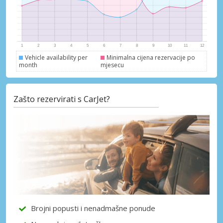
Vehicle availability per
Minimalna cijena rezervacije po
month
mjesecu
Zašto rezervirati s CarJet?
Posebni popusti
Pristupite ekskluzivnim ponudama naših
dobavljača
Brojni popusti i nenadmašne ponude