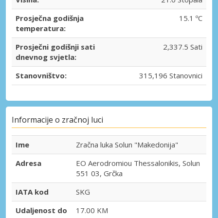
Prosječna godišnja
15.1 ºC
temperatura:
Prosječni godišnji sati
2,337.5 Sati
dnevnog svjetla:
Stanovništvo:
315,196 Stanovnici
Informacije o zračnoj luci
Ime
Zračna luka Solun "Makedonija"
Adresa
EO Aerodromiou Thessalonikis, Solun
551 03, Grčka
IATA kod
SKG
Udaljenost do
17.00 KM