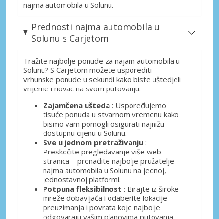
najma automobila u Solunu.
Prednosti najma automobila u
Solunu s Carjetom
Tražite najbolje ponude za najam automobila u
Solunu? S Carjetom možete usporediti
vrhunske ponude u sekundi kako biste uštedjeli
vrijeme i novac na svom putovanju.
Zajamčena ušteda
: Uspoređujemo
tisuće ponuda u stvarnom vremenu kako
bismo vam pomogli osigurati najnižu
dostupnu cijenu u Solunu.
Sve u jednom pretraživanju
:
Preskočite pregledavanje više web
stranica—pronađite najbolje pružatelje
najma automobila u Solunu na jednoj,
jednostavnoj platformi.
Potpuna fleksibilnost
: Birajte iz široke
mreže dobavljača i odaberite lokacije
preuzimanja i povrata koje najbolje
odgovaraju vašim planovima putovanja.