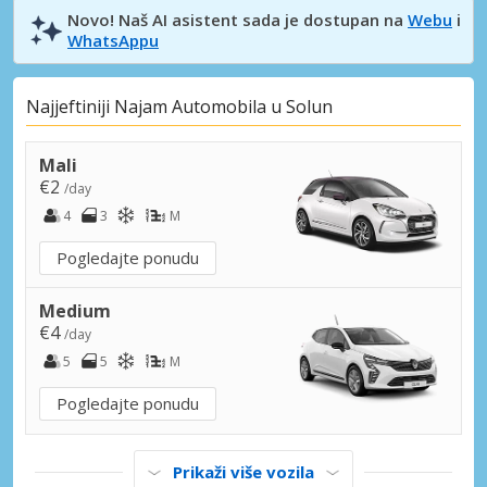
Novo! Naš AI asistent sada je dostupan na
Webu
i
WhatsAppu
Najjeftiniji Najam Automobila u Solun
Mali
€2
/day
4
3
M
Pogledajte ponudu
Medium
€4
/day
5
5
M
Pogledajte ponudu
Prikaži više vozila