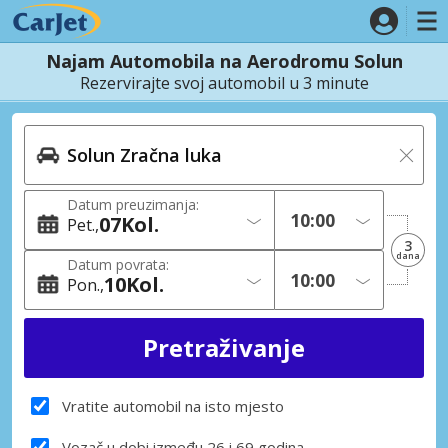
Najam Automobila na Aerodromu Solun
Rezervirajte svoj automobil u 3 minute
Datum preuzimanja:
07
Kol.
Pet.
3
dana
Datum povrata:
10
Kol.
Pon.
Vratite automobil na isto mjesto
Vozač u dobi između 26 i 69 godina