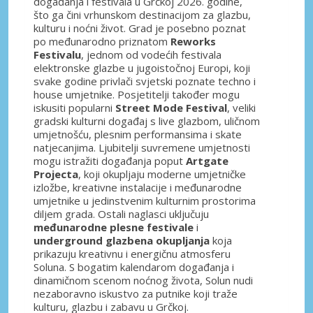
događanja i festivala u Grčkoj 2026. godine,
što ga čini vrhunskom destinacijom za glazbu,
kulturu i noćni život. Grad je posebno poznat
po međunarodno priznatom
Reworks
Festivalu
, jednom od vodećih festivala
elektronske glazbe u jugoistočnoj Europi, koji
svake godine privlači svjetski poznate techno i
house umjetnike. Posjetitelji također mogu
iskusiti popularni
Street Mode Festival
, veliki
gradski kulturni događaj s live glazbom, uličnom
umjetnošću, plesnim performansima i skate
natjecanjima. Ljubitelji suvremene umjetnosti
mogu istražiti događanja poput
Artgate
Projecta
, koji okupljaju moderne umjetničke
izložbe, kreativne instalacije i međunarodne
umjetnike u jedinstvenim kulturnim prostorima
diljem grada. Ostali naglasci uključuju
međunarodne plesne festivale
i
underground glazbena okupljanja
koja
prikazuju kreativnu i energičnu atmosferu
Soluna. S bogatim kalendarom događanja i
dinamičnom scenom noćnog života, Solun nudi
nezaboravno iskustvo za putnike koji traže
kulturu, glazbu i zabavu u Grčkoj.