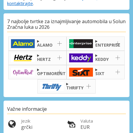
kontaktirajte
.
7 najbolje tvrtke za iznajmljivanje automobila u Solun
Zračna luka u 2026
ALAMO
ENTERPRISE
HERTZ
KEDDY
OPTIMORENT
SIXT
THRIFTY
Važne informacije
Jezik
Valuta
grčki
EUR