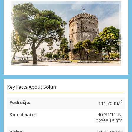
Key Facts About Solun
Područje:
2
111.70 KM
Koordinate:
40°31'11''N,
22°58'15.3''E
Visina:
21.0 Stopala