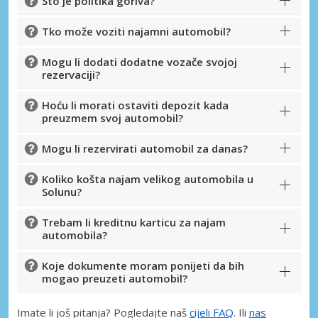
Što je politika goriva?
Pristupite ekskluzivnim ponudama naših
dobavljača
Tko može voziti najamni automobil?
Mogu li dodati dodatne vozače svojoj
rezervaciji?
Prijava putem eLinka
Hoću li morati ostaviti depozit kada
preuzmem svoj automobil?
Mogu li rezervirati automobil za danas?
Koliko košta najam velikog automobila u
Solunu?
Trebam li kreditnu karticu za najam
automobila?
Koje dokumente moram ponijeti da bih
mogao preuzeti automobil?
Imate li još pitanja? Pogledajte naš
cijeli FAQ
. Ili
nas