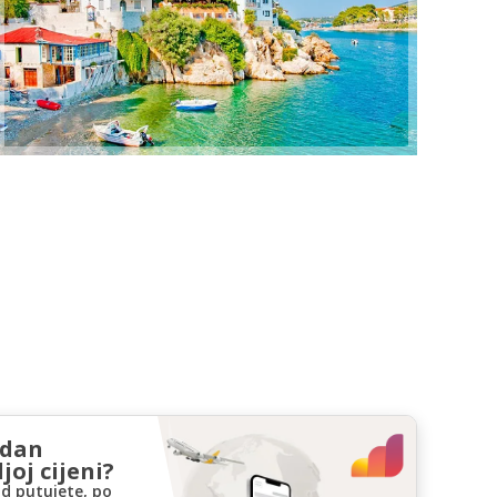
zdan
joj cijeni?
d putujete, po