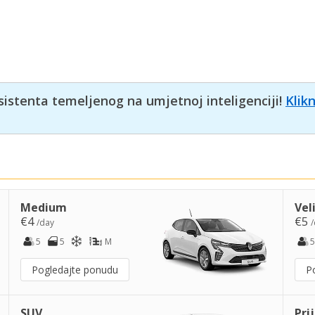
sistenta temeljenog na umjetnoj inteligenciji!
Klik
Medium
Vel
€4
€5
/day
/
5
5
M
5
Pogledajte ponudu
P
SUV
Pri