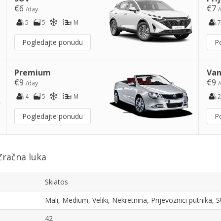
€6
€7
/day
/
5
5
M
7
Pogledajte ponudu
P
Premium
Van
€9
€9
/day
/
4
5
M
2
Pogledajte ponudu
P
Zračna luka
Skiatos
Mali, Medium, Veliki, Nekretnina, Prijevoznici putnika,
42