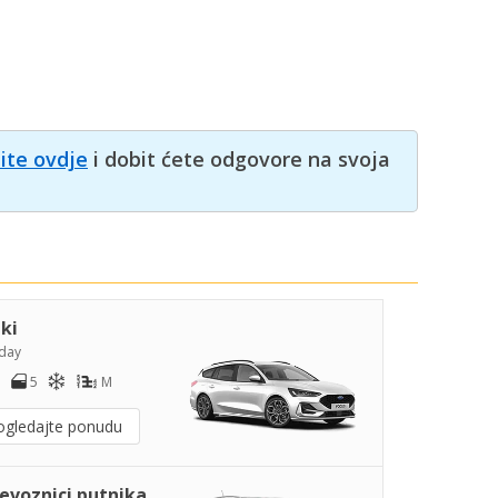
nite ovdje
i dobit ćete odgovore na svoja
iki
day
5
M
ogledajte ponudu
jevoznici putnika