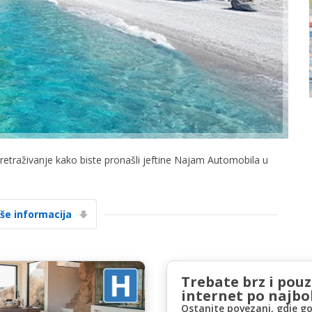
Posebni popusti
Pristupite ekskluzivnim ponudama naših
dobavljača
pretraživanje kako biste pronašli jeftine Najam Automobila u
iše informacija
Prijava putem eLinka
Trebate brz i pou
internet po najbol
Ostanite povezani, gdje go