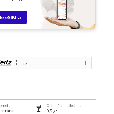
de eSIM-a
HERTZ
rometa
Ograničenje alkohola
 strane
0,5 g/l