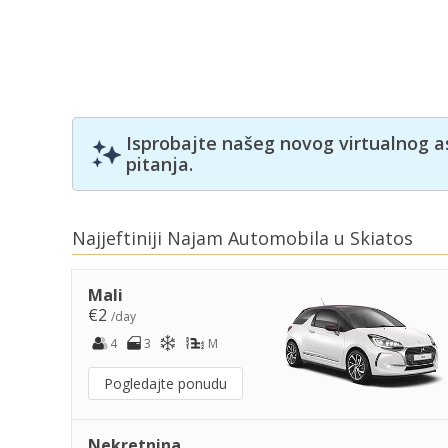
Isprobajte našeg novog virtualnog a
pitanja.
Najjeftiniji Najam Automobila u Skiatos
Mali
€2
/day
4
3
M
Pogledajte ponudu
Nekretnina