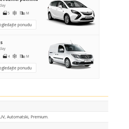
day
5
M
ogledajte ponudu
s
day
4
M
ogledajte ponudu
 SUV, Automatski, Premium.