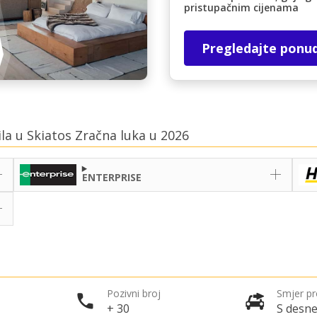
pristupačnim cijenama
Pregledajte ponu
ila u Skiatos Zračna luka u 2026
ENTERPRISE
Pozivni broj
Smjer p
+ 30
S desne