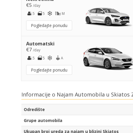
€5
/day
5
5
M
Pogledajte ponudu
Automatski
€7
/day
5
5
A
Pogledajte ponudu
Informacije o Najam Automobila u Skiatos 
Odredište
Grupe automobila
Ukupan broj ureda za najam u blizini Skiatos