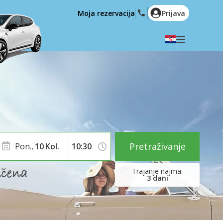
Moja rezervacija
Prijava
Odaberite svoj jezik
English
Español
Deutsch
Français
Italiano
Nederlands
Português
English (US)
Polski
Türkçe
Pretraživanje
Pon.,
10
Kol.
Română
Ελληνικά
Русский
Hrvatski
3
dani
العربية