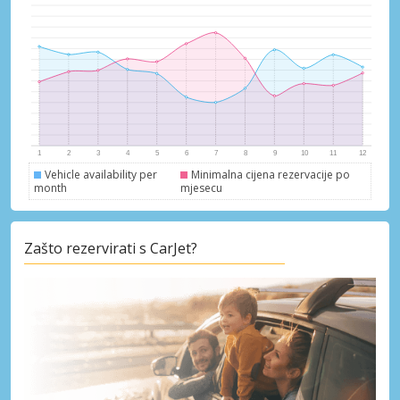
Vehicle availability per
Minimalna cijena rezervacije po
month
mjesecu
Zašto rezervirati s CarJet?
Posebni popusti
Pristupite ekskluzivnim ponudama naših
dobavljača