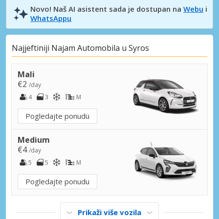
Novo! Naš AI asistent sada je dostupan na
Webu
i
WhatsAppu
Najjeftiniji Najam Automobila u Syros
Mali
€2
/day
4
3
M
Pogledajte ponudu
Medium
€4
/day
5
5
M
Pogledajte ponudu
Prikaži više vozila