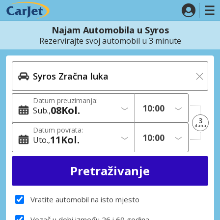
Najam Automobila u Syros
Rezervirajte svoj automobil u 3 minute
Datum preuzimanja:
08
Kol.
Sub.
3
dana
Datum povrata:
11
Kol.
Uto.
Vratite automobil na isto mjesto
Vozač u dobi između 26 i 69 godina