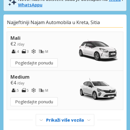
WhatsAppu
Najjeftiniji Najam Automobila u Kreta, Sitia
Mali
€2
/day
4
3
M
Pogledajte ponudu
Medium
€4
/day
5
5
M
Pogledajte ponudu
Prikaži više vozila