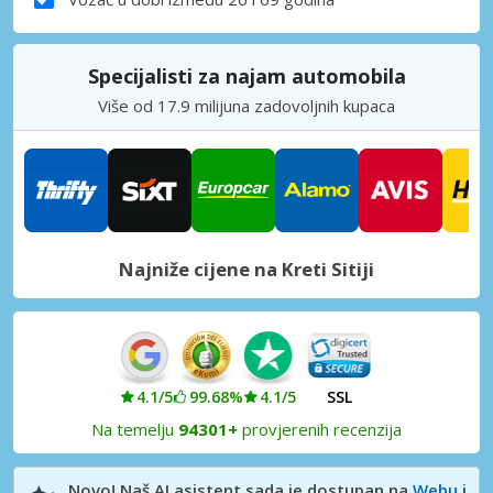
Specijalisti za najam automobila
Više od 17.9 milijuna zadovoljnih kupaca
Najniže cijene na Kreti Sitiji
4.1/5
99.68%
4.1/5
SSL
Na temelju
94301+
provjerenih recenzija
Novo! Naš AI asistent sada je dostupan na
Webu
i