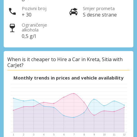
Pozivni broj
Smjer prometa
+ 30
S desne strane
Ograničenje
alkohola
0,5 g/l
Posebni popusti
Pristupite ekskluzivnim ponudama naših
dobavljača
When is it cheaper to Hire a Car in Kreta, Sitia with
CarJet?
Monthly trends in prices and vehicle availability
Prijava putem eLinka