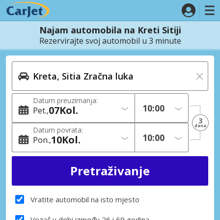
Najam automobila na Kreti Sitiji
Rezervirajte svoj automobil u 3 minute
Datum preuzimanja:
07
Kol.
Pet.
3
dana
Datum povrata:
10
Kol.
Pon.
Vratite automobil na isto mjesto
Vozač u dobi između 26 i 69 godina