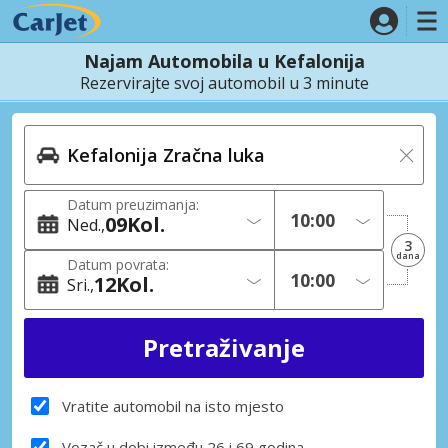
Najam Automobila u Kefalonija
Rezervirajte svoj automobil u 3 minute
Datum preuzimanja:
09
Kol.
Ned.
3
dana
Datum povrata:
12
Kol.
Sri.
Vratite automobil na isto mjesto
Vozač u dobi između 26 i 69 godina