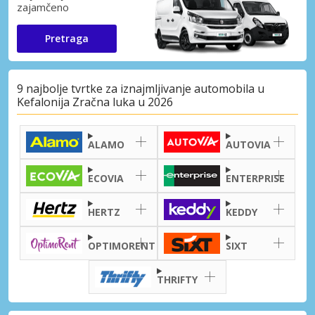
zajamčeno
Pretraga
9 najbolje tvrtke za iznajmljivanje automobila u
Kefalonija Zračna luka u 2026
ALAMO
AUTOVIA
ECOVIA
ENTERPRISE
HERTZ
KEDDY
OPTIMORENT
SIXT
THRIFTY