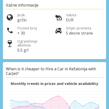
Važne informacije
Jezik
Valuta
grčki
EUR
Pozivni broj
Smjer prometa
+ 30
S desne strane
Ograničenje
Posebni popusti
alkohola
0,5 g/l
Pristupite ekskluzivnim ponudama naših
dobavljača
When is it cheaper to Hire a Car in Kefalonija with
CarJet?
Prijava putem eLinka
Monthly trends in prices and vehicle availability