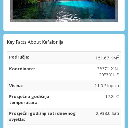
Key Facts About Kefalonija
Područje:
2
151.67 KM
Koordinate:
38°7'12''N,
20°30'1''E
Visina:
11.0 Stopala
Prosječna godišnja
17.8 ºC
temperatura:
Prosječni godišnji sati dnevnog
2,938.0 Sati
svjetla: