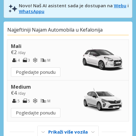
Novo! Naš AI asistent sada je dostupan na
Webu
i
WhatsAppu
Najjeftiniji Najam Automobila u Kefalonija
Mali
€2
/day
4
3
M
Pogledajte ponudu
Medium
€4
/day
5
5
M
Pogledajte ponudu
Prikaži više vozila