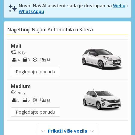
Novo! Naš AI asistent sada je dostupan na
Webu
i
WhatsAppu
Najjeftiniji Najam Automobila u Kitera
Mali
€2
/day
4
3
M
Pogledajte ponudu
Medium
€4
/day
5
5
M
Pogledajte ponudu
Prikaži više vozila