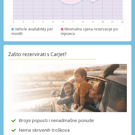
Vehicle availability per
Minimalna cijena rezervacije po
month
mjesecu
Zašto rezervirati s CarJet?
Posebni popusti
Pristupite ekskluzivnim ponudama naših
dobavljača
Brojni popusti i nenadmašne ponude
Nema skrivenih troškova