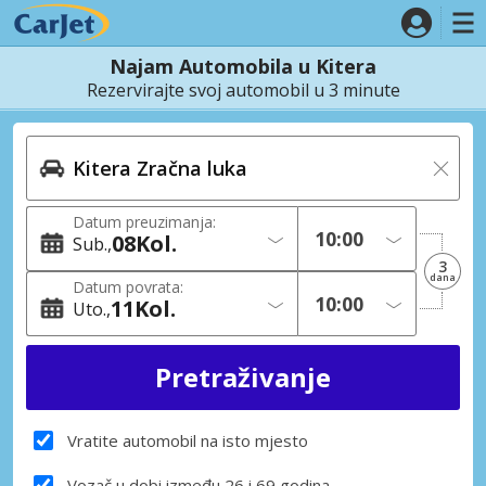
Najam Automobila u Kitera
Rezervirajte svoj automobil u 3 minute
Datum preuzimanja:
08
Kol.
Sub.
3
dana
Datum povrata:
11
Kol.
Uto.
Vratite automobil na isto mjesto
Vozač u dobi između 26 i 69 godina