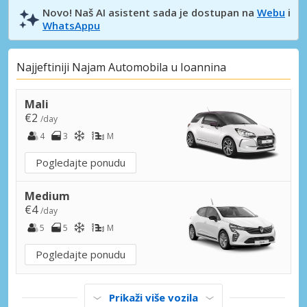
Novo! Naš AI asistent sada je dostupan na
Webu
i
WhatsAppu
Najjeftiniji Najam Automobila u Ioannina
Mali
€2
/day
4
3
M
Pogledajte ponudu
Medium
€4
/day
5
5
M
Pogledajte ponudu
Prikaži više vozila