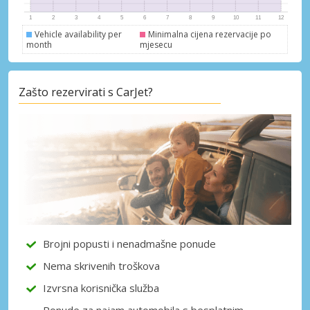
Vehicle availability per
Minimalna cijena rezervacije po
month
mjesecu
Posebni popusti
Zašto rezervirati s CarJet?
Pristupite ekskluzivnim ponudama naših
dobavljača
Prijava putem eLinka
Brojni popusti i nenadmašne ponude
Nema skrivenih troškova
Izvrsna korisnička služba