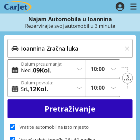
Najam Automobila u Ioannina
Rezervirajte svoj automobil u 3 minute
Datum preuzimanja:
09
Kol.
Ned.
3
dana
Datum povrata:
12
Kol.
Sri.
Vratite automobil na isto mjesto
Vozač u dobi između 26 i 69 godina