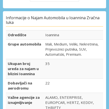
Informacije o Najam Automobila u Ioannina Zračna
luka
Odredište
Ioannina
Grupe automobila
Mali, Medium, Veliki, Nekretnina,
Prijevoznici putnika, SUV,
Automatski, Premium.
Ukupan broj
35
ureda za najam u
blizini Ioannina
Dobavljači na
22
aerodromu
Važne agencije za
ALAMO, ENTERPRISE,
iznajmljivanje
EUROPCAR, HERTZ, KEDDY,
THRIFTY