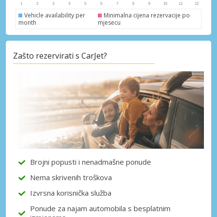
Vehicle availability per
Minimalna cijena rezervacije po
month
mjesecu
Posebni popusti
Zašto rezervirati s CarJet?
Pristupite ekskluzivnim ponudama naših
dobavljača
Prijava putem eLinka
Brojni popusti i nenadmašne ponude
Nema skrivenih troškova
Izvrsna korisnička služba
Ponude za najam automobila s besplatnim