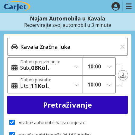
Najam Automobila u Kavala
Rezervirajte svoj automobil u 3 minute
Datum preuzimanja:
08
Kol.
Sub.
3
dana
Datum povrata:
11
Kol.
Uto.
Vratite automobil na isto mjesto
Vozač u dobi između 26 i 69 godina