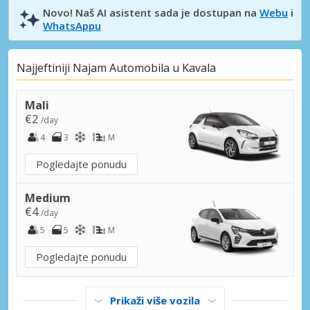
Novo! Naš AI asistent sada je dostupan na
Webu
i
WhatsAppu
Najjeftiniji Najam Automobila u Kavala
Mali
€2
/day
4
3
M
Pogledajte ponudu
Medium
€4
/day
5
5
M
Pogledajte ponudu
Prikaži više vozila