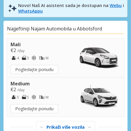
Novo! Naš AI asistent sada je dostupan na
Webu
i
WhatsAppu
Najjeftiniji Najam Automobila u Abbotsford
Mali
€2
/day
4
3
M
Pogledajte ponudu
Medium
€2
/day
5
5
M
Pogledajte ponudu
Prikaži više vozila