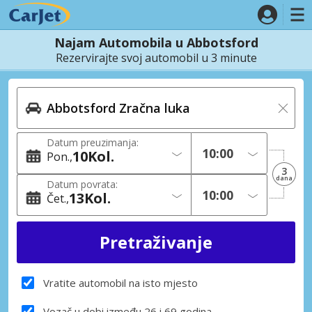
Najam Automobila u Abbotsford
Rezervirajte svoj automobil u 3 minute
Datum preuzimanja:
10
Kol.
Pon.
3
dana
Datum povrata:
13
Kol.
Čet.
Vratite automobil na isto mjesto
Vozač u dobi između 26 i 69 godina