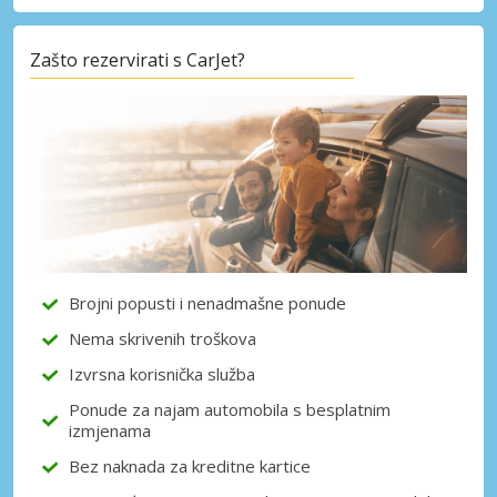
Zašto rezervirati s CarJet?
Posebni popusti
Pristupite ekskluzivnim ponudama naših
dobavljača
Prijava putem eLinka
Brojni popusti i nenadmašne ponude
Nema skrivenih troškova
Izvrsna korisnička služba
Ponude za najam automobila s besplatnim
izmjenama
Bez naknada za kreditne kartice