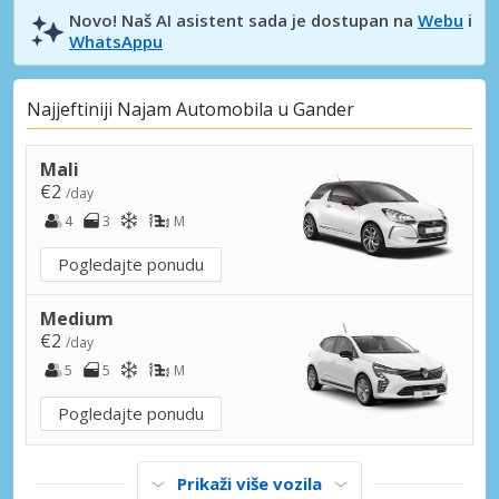
Novo! Naš AI asistent sada je dostupan na
Webu
i
WhatsAppu
Najjeftiniji Najam Automobila u Gander
Mali
€2
/day
4
3
M
Pogledajte ponudu
Medium
€2
/day
5
5
M
Pogledajte ponudu
Prikaži više vozila