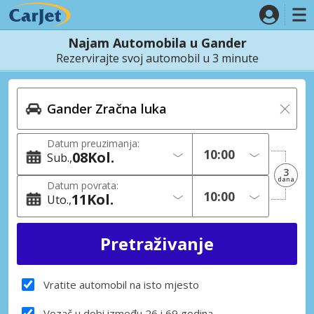
Najam Automobila u Gander
Rezervirajte svoj automobil u 3 minute
Datum preuzimanja:
08
Kol.
Sub.
3
dana
Datum povrata:
11
Kol.
Uto.
Vratite automobil na isto mjesto
Vozač u dobi između 26 i 69 godina