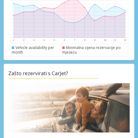
Vehicle availability per
Minimalna cijena rezervacije po
month
mjesecu
Zašto rezervirati s CarJet?
Posebni popusti
Pristupite ekskluzivnim ponudama naših
dobavljača