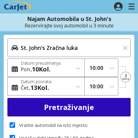
Najam Automobila u St. John's
Rezervirajte svoj automobil u 3 minute
Datum preuzimanja:
10
Kol.
Pon.
3
dana
Datum povrata:
13
Kol.
Čet.
Vratite automobil na isto mjesto
Vozač u dobi između 26 i 69 godina