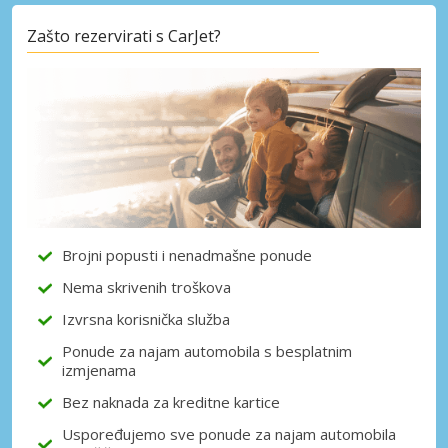
Zašto rezervirati s CarJet?
Posebni popusti
Pristupite ekskluzivnim ponudama naših
dobavljača
Prijava putem eLinka
Brojni popusti i nenadmašne ponude
Nema skrivenih troškova
Izvrsna korisnička služba
Ponude za najam automobila s besplatnim
izmjenama
Bez naknada za kreditne kartice
Uspoređujemo sve ponude za najam automobila