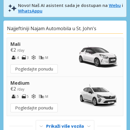
Novo! Naš AI asistent sada je dostupan na
Webu
i
WhatsAppu
Najjeftiniji Najam Automobila u St. John's
Mali
€2
/day
4
3
M
Pogledajte ponudu
Medium
€2
/day
5
5
M
Pogledajte ponudu
Prikaži više vozila