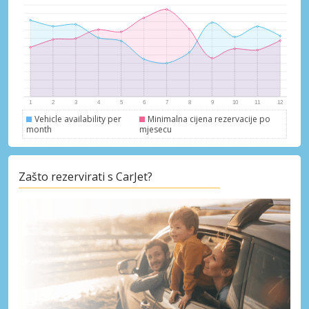
Vehicle availability per
Minimalna cijena rezervacije po
month
mjesecu
Zašto rezervirati s CarJet?
Posebni popusti
Pristupite ekskluzivnim ponudama naših
dobavljača