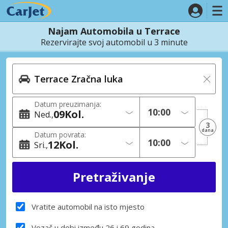
Najam Automobila u Terrace
Rezervirajte svoj automobil u 3 minute
Datum preuzimanja:
09
Kol.
Ned.
3
dana
Datum povrata:
12
Kol.
Sri.
Vratite automobil na isto mjesto
Vozač u dobi između 26 i 69 godina