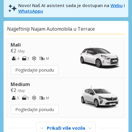
Novo! Naš AI asistent sada je dostupan na
Webu
i
WhatsAppu
Najjeftiniji Najam Automobila u Terrace
Mali
€2
/day
4
3
M
Pogledajte ponudu
Medium
€2
/day
5
5
M
Pogledajte ponudu
Prikaži više vozila