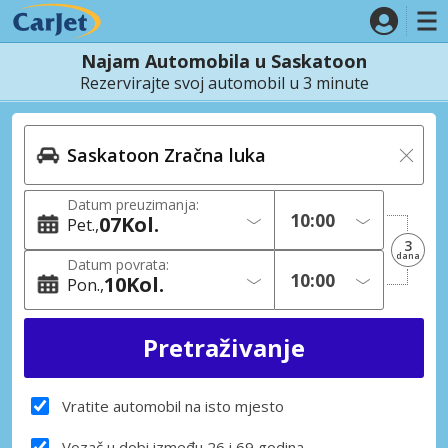
Najam Automobila u Saskatoon
Rezervirajte svoj automobil u 3 minute
Datum preuzimanja:
07
Kol.
Pet.
3
dana
Datum povrata:
10
Kol.
Pon.
Vratite automobil na isto mjesto
Vozač u dobi između 26 i 69 godina