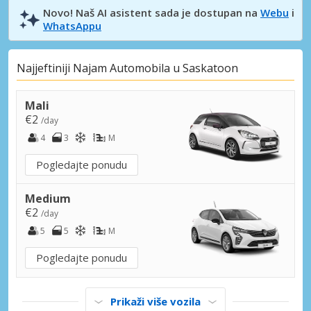
Novo! Naš AI asistent sada je dostupan na
Webu
i
WhatsAppu
Najjeftiniji Najam Automobila u Saskatoon
Mali
€2
/day
4
3
M
Pogledajte ponudu
Medium
€2
/day
5
5
M
Pogledajte ponudu
Prikaži više vozila