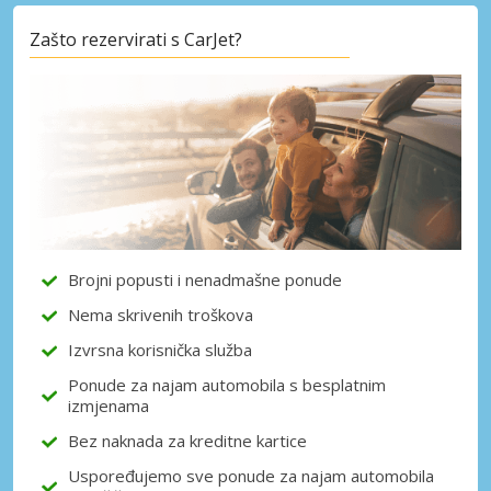
Zašto rezervirati s CarJet?
Posebni popusti
Pristupite ekskluzivnim ponudama naših
dobavljača
Prijava putem eLinka
Brojni popusti i nenadmašne ponude
Nema skrivenih troškova
Izvrsna korisnička služba
Ponude za najam automobila s besplatnim
izmjenama
Bez naknada za kreditne kartice
Uspoređujemo sve ponude za najam automobila