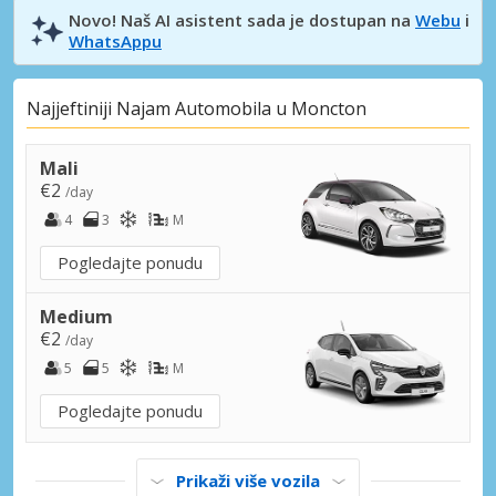
Novo! Naš AI asistent sada je dostupan na
Webu
i
WhatsAppu
Najjeftiniji Najam Automobila u Moncton
Mali
€2
/day
4
3
M
Pogledajte ponudu
Medium
€2
/day
5
5
M
Pogledajte ponudu
Prikaži više vozila