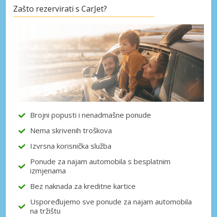
Zašto rezervirati s CarJet?
Posebni popusti
Pristupite ekskluzivnim ponudama naših
dobavljača
Prijava putem eLinka
Brojni popusti i nenadmašne ponude
Nema skrivenih troškova
Izvrsna korisnička služba
Ponude za najam automobila s besplatnim
izmjenama
Bez naknada za kreditne kartice
Uspoređujemo sve ponude za najam automobila
na tržištu