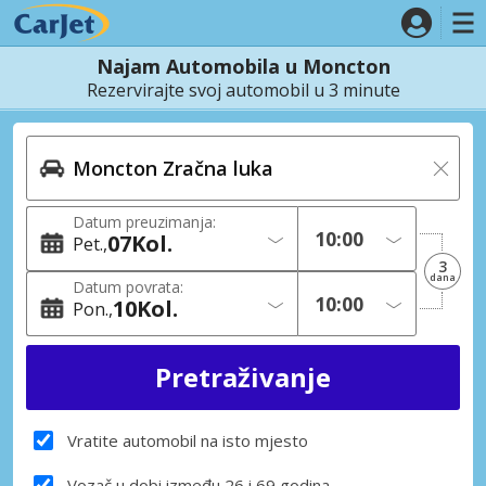
Najam Automobila u Moncton
Rezervirajte svoj automobil u 3 minute
Datum preuzimanja:
07
Kol.
Pet.
3
dana
Datum povrata:
10
Kol.
Pon.
Vratite automobil na isto mjesto
Vozač u dobi između 26 i 69 godina