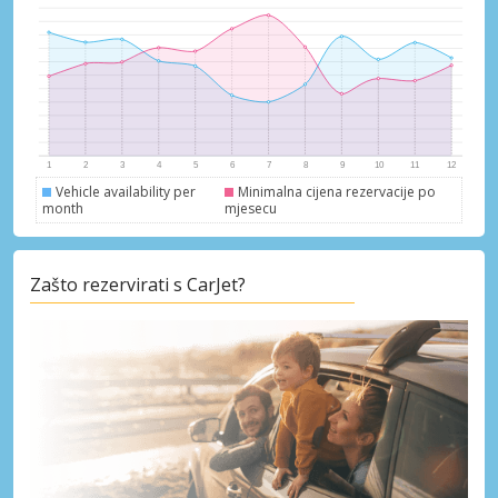
Vehicle availability per
Minimalna cijena rezervacije po
month
mjesecu
Zašto rezervirati s CarJet?
Posebni popusti
Pristupite ekskluzivnim ponudama naših
dobavljača