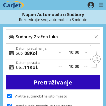
Najam Automobila u Sudbury
Rezervirajte svoj automobil u 3 minute
Datum preuzimanja:
08
Kol.
Sub.
3
dana
Datum povrata:
11
Kol.
Uto.
Vratite automobil na isto mjesto
Vozač u dobi između 26 i 69 godina