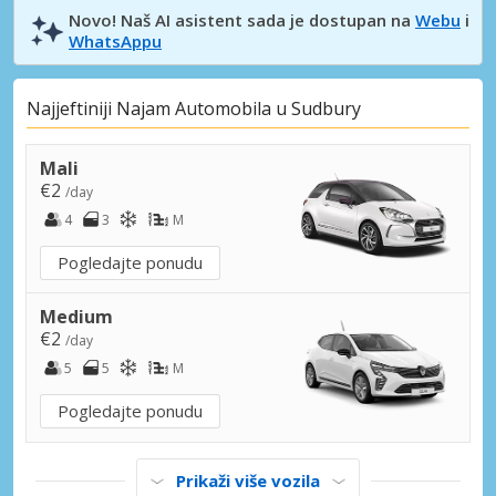
Novo! Naš AI asistent sada je dostupan na
Webu
i
WhatsAppu
Najjeftiniji Najam Automobila u Sudbury
Mali
€2
/day
4
3
M
Pogledajte ponudu
Medium
€2
/day
5
5
M
Pogledajte ponudu
Prikaži više vozila