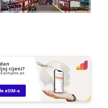
zdan
joj cijeni?
d putujete, po
de eSIM-a