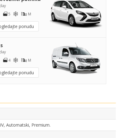
day
5
M
ogledajte ponudu
s
day
4
M
ogledajte ponudu
 SUV, Automatski, Premium.