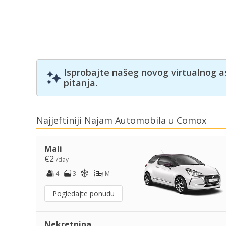
Isprobajte našeg novog virtualnog a
pitanja.
Najjeftiniji Najam Automobila u Comox
Mali
€2
/day
4
3
M
Pogledajte ponudu
Nekretnina