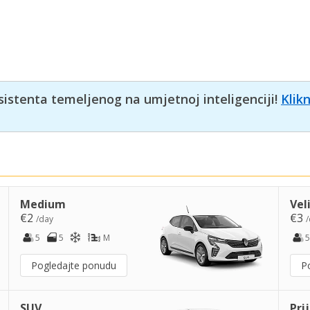
sistenta temeljenog na umjetnoj inteligenciji!
Klik
Medium
Vel
€2
€3
/day
/
5
5
M
5
Pogledajte ponudu
P
SUV
Pri