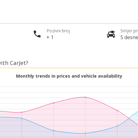
Pozivni broj
Smjer p
+ 1
S desne
ith CarJet?
Monthly trends in prices and vehicle availability