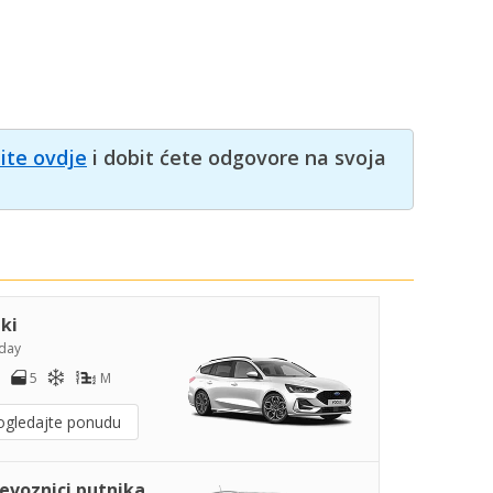
nite ovdje
i dobit ćete odgovore na svoja
iki
day
5
M
ogledajte ponudu
jevoznici putnika