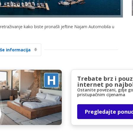
pretraživanje kako biste pronašli jeftine Najam Automobila u
iše informacija
Posebni popusti
Pristupite ekskluzivnim ponudama naših
dobavljača
Trebate brz i pou
internet po najbol
Ostanite povezani, gdje go
Prijava putem eLinka
pristupačnim cijenama
Pregledajte ponu