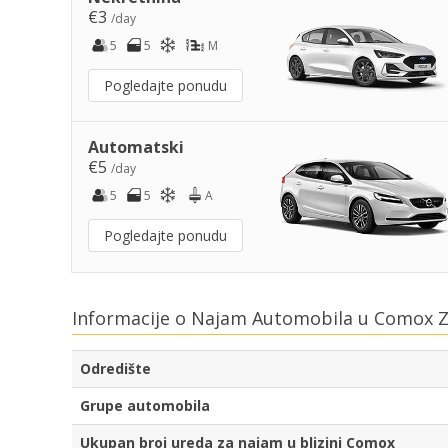
€3
/day
5
5
M
Pogledajte ponudu
Automatski
€5
/day
5
5
A
Pogledajte ponudu
Informacije o Najam Automobila u Comox Z
Odredište
Grupe automobila
Ukupan broj ureda za najam u blizini Comox