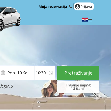
Moja rezervacija
Prijava
Odaberite svoj jezik
English
Español
Deutsch
Français
Italiano
Nederlands
Português
English (US)
Polski
Türkçe
Pretraživanje
Pon.,
10
Kol.
Română
Ελληνικά
Русский
Hrvatski
3
dani
العربية