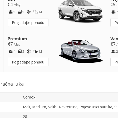
€4
€5
/day
/
5
5
M
7
Pogledajte ponudu
P
Premium
Van
€7
€7
/day
/
4
5
M
2
Pogledajte ponudu
P
račna luka
Comox
Mali, Medium, Veliki, Nekretnina, Prijevoznici putnika,
28