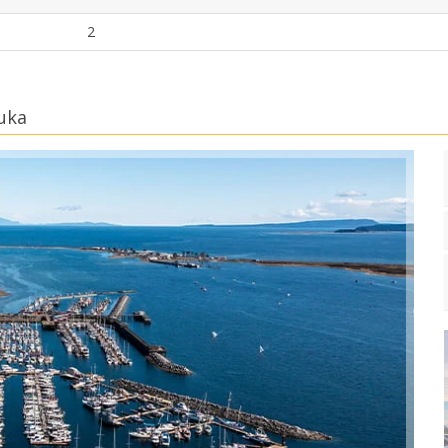
2
uka