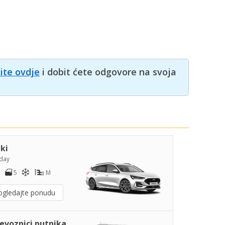
nite ovdje
i dobit ćete odgovore na svoja
iki
day
5
M
ogledajte ponudu
jevoznici putnika