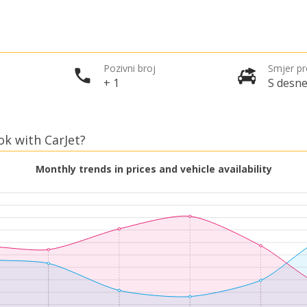
Pozivni broj
Smjer p
+ 1
S desne
ok with CarJet?
Monthly trends in prices and vehicle availability