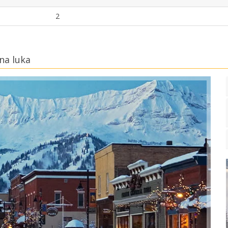
2
na luka