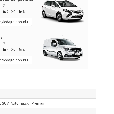
day
5
M
ogledajte ponudu
s
day
4
M
ogledajte ponudu
ka, SUV, Automatski, Premium.