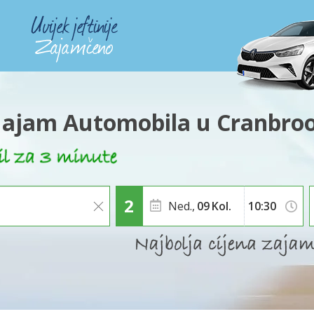
ajam Automobila u Cranbro
Ned.,
09
Kol.