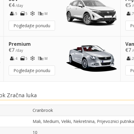
€4
€5
/day
/
5
5
M
7
Pogledajte ponudu
P
Premium
Van
€7
€7
/day
/
4
5
M
2
Pogledajte ponudu
P
ok Zračna luka
Cranbrook
Mali, Medium, Veliki, Nekretnina, Prijevoznici putni
10