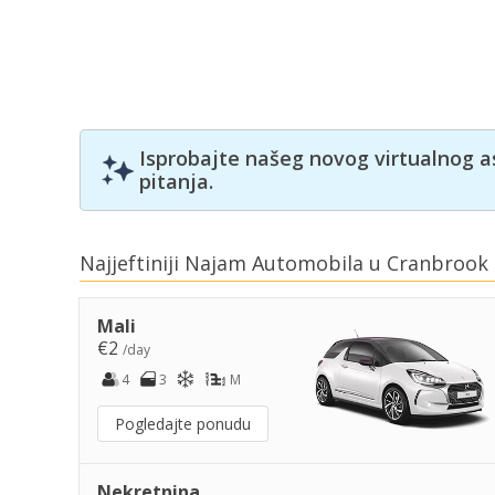
Isprobajte našeg novog virtualnog a
pitanja.
Najjeftiniji Najam Automobila u Cranbrook
Mali
€2
/day
4
3
M
Pogledajte ponudu
Nekretnina