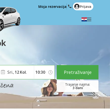
Moja rezervacija
Prijava
Odaberite svoj jezik
English
Español
ok
Deutsch
Français
Italiano
Nederlands
Português
English (US)
Polski
Türkçe
Pretraživanje
Sri.,
12
Kol.
Română
Ελληνικά
Русский
Hrvatski
3
dani
العربية