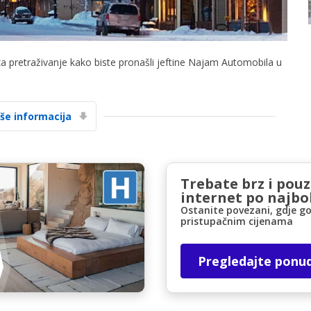
za pretraživanje kako biste pronašli jeftine Najam Automobila u
iše informacija
Posebni popusti
Pristupite ekskluzivnim ponudama naših
dobavljača
Trebate brz i pou
internet po najbol
Ostanite povezani, gdje go
Prijava putem eLinka
pristupačnim cijenama
Pregledajte ponu