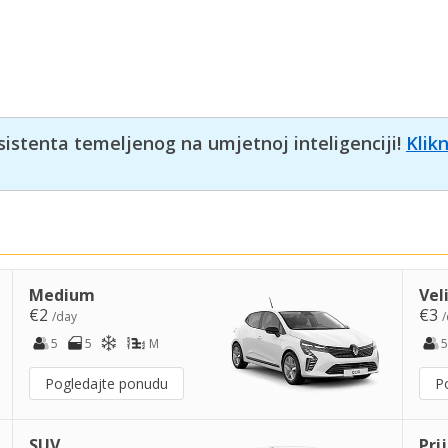
sistenta temeljenog na umjetnoj inteligenciji!
Klik
Medium
Vel
€2
€3
/day
/
5
5
M
5
Pogledajte ponudu
P
SUV
Pri