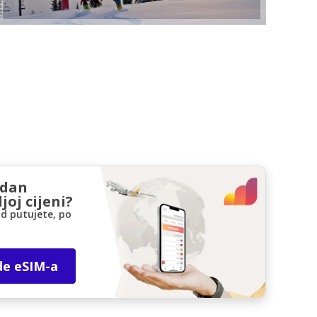
zdan
joj cijeni?
d putujete, po
de eSIM-a