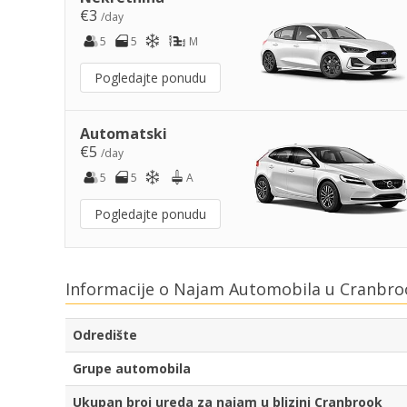
€3
/day
5
5
M
Pogledajte ponudu
Automatski
€5
/day
5
5
A
Pogledajte ponudu
Informacije o Najam Automobila u Cranbro
Odredište
Grupe automobila
Ukupan broj ureda za najam u blizini Cranbrook