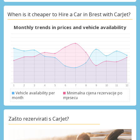
When is it cheaper to Hire a Car in Brest with CarJet?
Posebni popusti
Pristupite ekskluzivnim ponudama naših
Monthly trends in prices and vehicle availability
dobavljača
Prijava putem eLinka
Vehicle availability per
Minimalna cijena rezervacije po
month
mjesecu
Zašto rezervirati s CarJet?