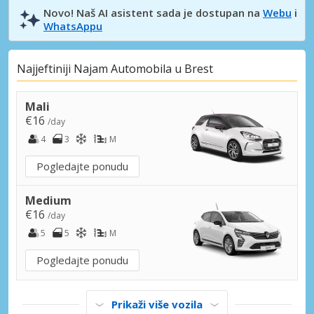
Novo! Naš AI asistent sada je dostupan na
Webu
i
WhatsAppu
Najjeftiniji Najam Automobila u Brest
Mali
€16
/day
4
3
M
Pogledajte ponudu
Medium
€16
/day
5
5
M
Pogledajte ponudu
Prikaži više vozila