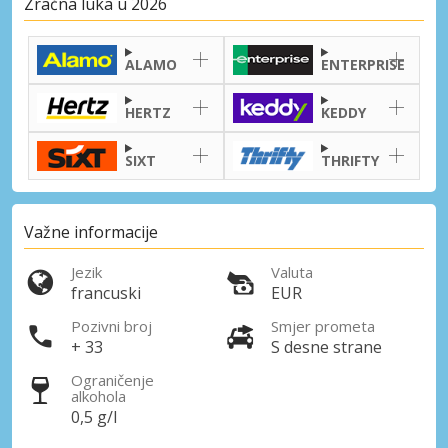
Zračna luka u 2026
ALAMO
ENTERPRISE
HERTZ
KEDDY
SIXT
THRIFTY
Važne informacije
Jezik
Valuta
francuski
EUR
Pozivni broj
Smjer prometa
+ 33
S desne strane
Ograničenje
alkohola
0,5 g/l