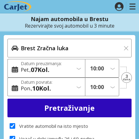
Najam automobila u Brestu
Rezervirajte svoj automobil u 3 minute
Datum preuzimanja:
07
Kol.
Pet.
3
dana
Datum povrata:
10
Kol.
Pon.
Vratite automobil na isto mjesto
Vozač u dobi između 26 i 69 godina