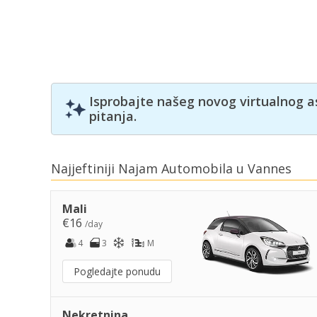
Isprobajte našeg novog virtualnog a
pitanja.
Najjeftiniji Najam Automobila u Vannes
Mali
€16
/day
4
3
M
Pogledajte ponudu
Nekretnina