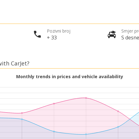
Pozivni broj
Smjer p
+ 33
S desne
with CarJet?
Monthly trends in prices and vehicle availability