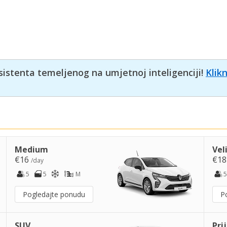
sistenta temeljenog na umjetnoj inteligenciji!
Klik
Medium
Vel
€16
€1
/day
5
5
M
5
Pogledajte ponudu
P
SUV
Pri