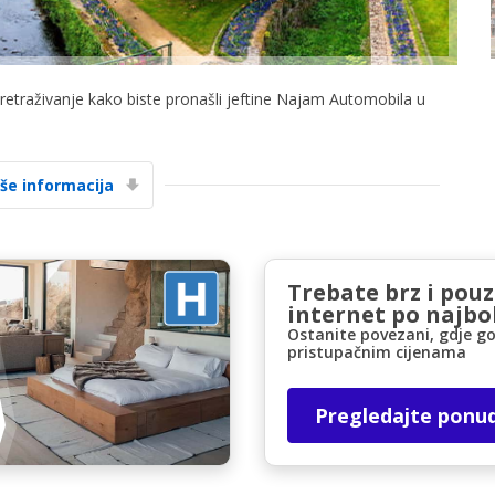
pretraživanje kako biste pronašli jeftine Najam Automobila u
iše informacija
Posebni popusti
Pristupite ekskluzivnim ponudama naših
dobavljača
Trebate brz i pou
internet po najbol
Ostanite povezani, gdje go
Prijava putem eLinka
pristupačnim cijenama
Pregledajte ponu