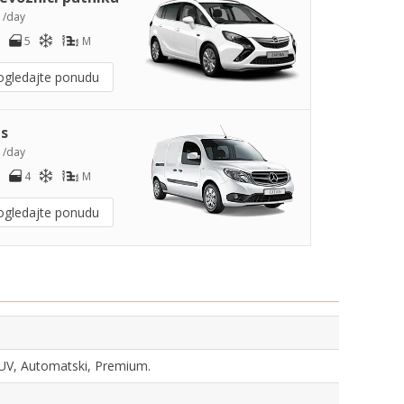
2
/day
5
M
ogledajte ponudu
s
4
/day
4
M
ogledajte ponudu
 SUV, Automatski, Premium.