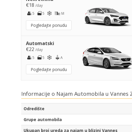
€18
/day
5
5
M
Pogledajte ponudu
Automatski
€22
/day
5
5
A
Pogledajte ponudu
Informacije o Najam Automobila u Vannes 
Odredište
Grupe automobila
Ukupan broj ureda za najam u blizini Vannes