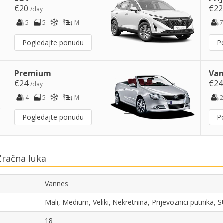
€20
€2
/day
5
5
M
7
Pogledajte ponudu
P
Premium
Van
€24
€2
/day
4
5
M
2
Pogledajte ponudu
P
Zračna luka
Vannes
Mali, Medium, Veliki, Nekretnina, Prijevoznici putnika,
18