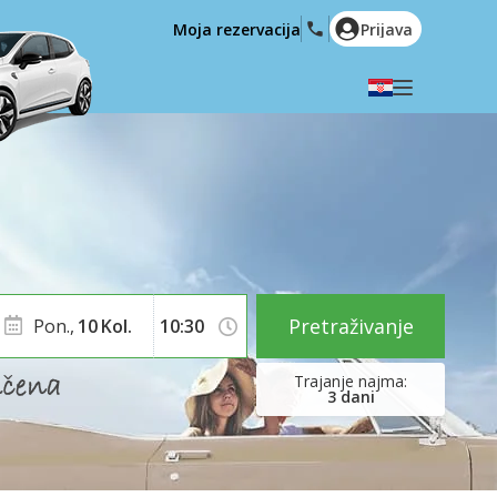
Moja rezervacija
Prijava
Odaberite svoj jezik
English
Español
Deutsch
Français
Italiano
Nederlands
Português
English (US)
Polski
Türkçe
Pretraživanje
Pon.,
10
Kol.
Română
Ελληνικά
Русский
Hrvatski
3
dani
العربية