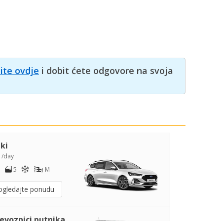
nite ovdje
i dobit ćete odgovore na svoja
iki
8
/day
5
M
ogledajte ponudu
jevoznici putnika