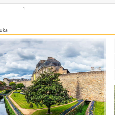
1
luka