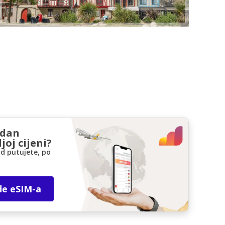
zdan
joj cijeni?
d putujete, po
de eSIM-a