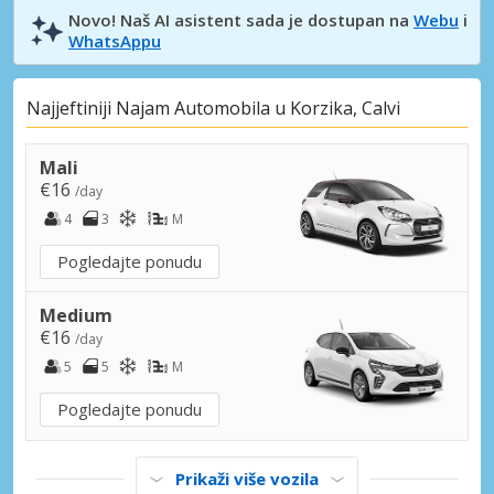
Novo! Naš AI asistent sada je dostupan na
Webu
i
WhatsAppu
Najjeftiniji Najam Automobila u Korzika, Calvi
Mali
€16
/day
4
3
M
Pogledajte ponudu
Medium
€16
/day
5
5
M
Pogledajte ponudu
Prikaži više vozila