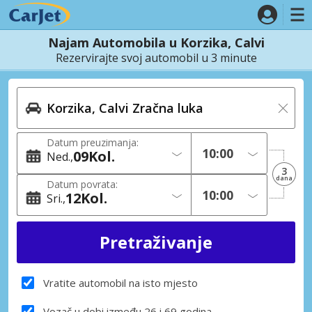
Najam Automobila u Korzika, Calvi
Rezervirajte svoj automobil u 3 minute
Datum preuzimanja:
09
Kol.
Ned.
3
dana
Datum povrata:
12
Kol.
Sri.
Vratite automobil na isto mjesto
Vozač u dobi između 26 i 69 godina