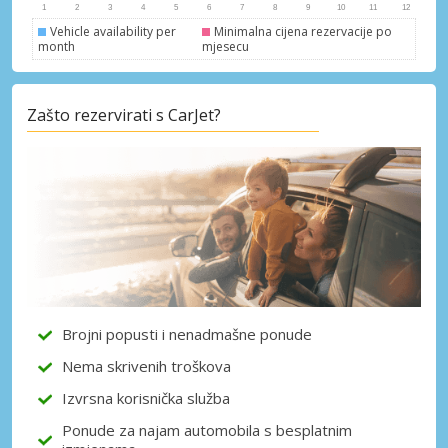
Vehicle availability per
Minimalna cijena rezervacije po
month
mjesecu
Posebni popusti
Zašto rezervirati s CarJet?
Pristupite ekskluzivnim ponudama naših
dobavljača
Prijava putem eLinka
Brojni popusti i nenadmašne ponude
Nema skrivenih troškova
Izvrsna korisnička služba
Ponude za najam automobila s besplatnim