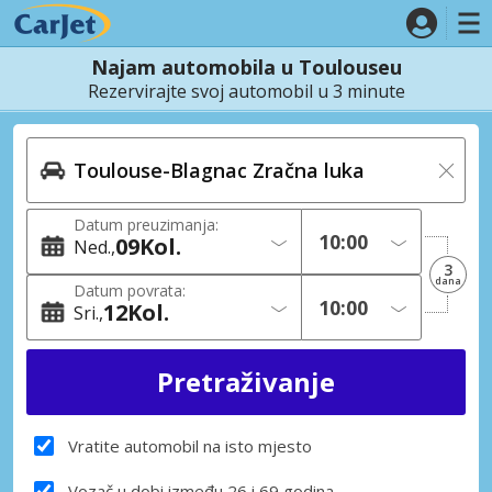
Najam automobila u Toulouseu
Rezervirajte svoj automobil u 3 minute
Datum preuzimanja:
09
Kol.
Ned.
3
dana
Datum povrata:
12
Kol.
Sri.
Vratite automobil na isto mjesto
Vozač u dobi između 26 i 69 godina