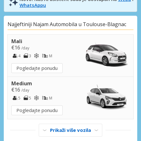
WhatsAppu
Najjeftiniji Najam Automobila u Toulouse-Blagnac
Mali
€16
/day
4
3
M
Pogledajte ponudu
Medium
€16
/day
5
5
M
Pogledajte ponudu
Prikaži više vozila