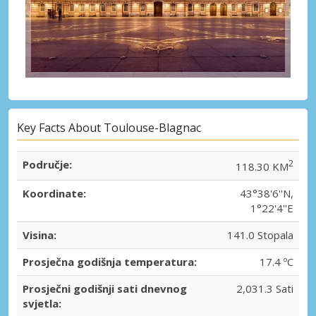
Key Facts About Toulouse-Blagnac
Područje:
2
118.30 KM
Koordinate:
43°38'6''N,
1°22'4''E
Visina:
141.0 Stopala
Prosječna godišnja temperatura:
17.4 ºC
Prosječni godišnji sati dnevnog
2,031.3 Sati
svjetla: