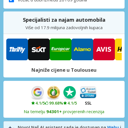
Specijalisti za najam automobila
Više od 17.9 milijuna zadovoljnih kupaca
Najniže cijene u Toulouseu
4.1/5
99.68%
4.1/5
SSL
Na temelju
94301+
provjerenih recenzija
Novo! Naš AI asistent sada je dostupan na
Webu
i