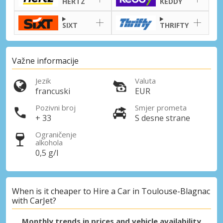
HERTZ
KEDDY
Posebni popusti
SIXT
THRIFTY
Pristupite ekskluzivnim ponudama naših
dobavljača
Važne informacije
Jezik
Valuta
Prijava putem eLinka
francuski
EUR
Pozivni broj
Smjer prometa
+ 33
S desne strane
Ograničenje
alkohola
0,5 g/l
When is it cheaper to Hire a Car in Toulouse-Blagnac
with CarJet?
Monthly trends in prices and vehicle availability