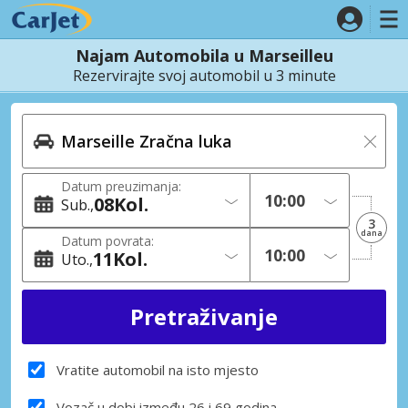
Najam Automobila u Marseilleu
Rezervirajte svoj automobil u 3 minute
Datum preuzimanja:
08
Kol.
Sub.
3
dana
Datum povrata:
11
Kol.
Uto.
Vratite automobil na isto mjesto
Vozač u dobi između 26 i 69 godina