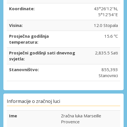
Koordinate:
43°26'12''N,
5°12'54''E
Visina:
12.0 Stopala
Prosječna godišnja
15.6 ºC
temperatura:
Prosječni godišnji sati dnevnog
2,835.5 Sati
svjetla:
Stanovništvo:
855,393
Stanovnici
Informacije o zračnoj luci
Ime
Zračna luka Marseille
Provence