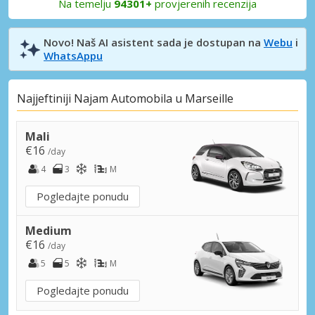
Na temelju
94301+
provjerenih recenzija
Novo! Naš AI asistent sada je dostupan na
Webu
i
WhatsAppu
Najjeftiniji Najam Automobila u Marseille
Mali
€16
/day
4
3
M
Pogledajte ponudu
Medium
€16
/day
5
5
M
Pogledajte ponudu