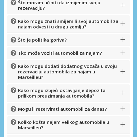
Što moram učiniti da izmijenim svoju
rezervaciju?
Posebni popusti
Kako mogu znati smijem li svoj automobil za
Pristupite ekskluzivnim ponudama naših
najam odvesti u drugu zemlju?
dobavljača
Što je politika goriva?
Tko može voziti automobil za najam?
Prijava putem eLinka
Kako mogu dodati dodatnog vozača u svoju
rezervaciju automobila za najam u
Marseilleu?
Kako mogu izbjeći ostavljanje depozita
prilikom preuzimanja automobila?
Mogu li rezervirati automobil za danas?
Koliko košta najam velikog automobila u
Marseilleu?