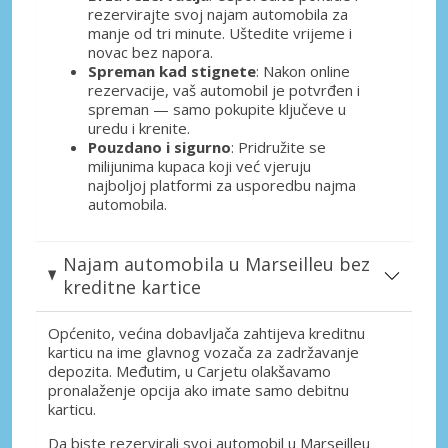
rezervirajte svoj najam automobila za
manje od tri minute. Uštedite vrijeme i
novac bez napora.
Spreman kad stignete
: Nakon online
rezervacije, vaš automobil je potvrđen i
spreman — samo pokupite ključeve u
uredu i krenite.
Pouzdano i sigurno
: Pridružite se
milijunima kupaca koji već vjeruju
najboljoj platformi za usporedbu najma
automobila.
Najam automobila u Marseilleu bez
kreditne kartice
Općenito, većina dobavljača zahtijeva kreditnu
karticu na ime glavnog vozača za zadržavanje
depozita. Međutim, u Carjetu olakšavamo
pronalaženje opcija ako imate samo debitnu
karticu.
Da biste rezervirali svoj automobil u Marseilleu