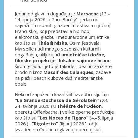
Jedan od glavnih događaja je
Marsatac
(13.–
14. lipnja 2026. u Parc Borély), jedan od
najvažnijih urbanih glazbenih festivala u južnoj
Francuskoj, koji predstavlja hip-hop,
elektronsku glazbu i međunarodne umjetnike,
kao što su
Théa
ili
Niska
. Osim festivala,
Marseille nudi mnogo sezonskih kulturnih
događanja, uključujući
umjetničke izložbe
,
filmske projekcije
i
lokalne sajmove hrane
širom grada. Ljeto je također idealno za izlete
brodom kroz
Massif des Calanques
, zabave
na plaži i beach klubove duž mediteranske
obale.
Neki od zapaženih kazališnih izvedbi uključuju
“La Grande-Duchesse de Gérolstein”
(23.–
24. svibnja 2026.) u
Théâtre de l’Odéon
,
operetu Offenbacha, i velike operne produkcije
kao što su
“Les Noces de Figaro”
(4.–5. lipnja
2026.) i
“Rigoletto”
(lipanj 2026.), obje
izvedene u Odéonu i glavnoj opernoj kući.