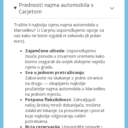
Prednosti najma automobila s
Carjetom
Tražite li najbolju cijenu najma automobila u
Marseilleu? U Carjetu uspoređujemo opcije za
vas kako ne biste izgubili ni sekundu (ili jedan
euro).
Zajamčene uštede
: Uspoređujemo
tisuće ponuda u stvarnom vremenu kako
bismo osigurali da uvijek dobijete najnižu
cijenu u gradu.
Sve u jednom pretraživanju
:
Zaboravite na skakanje s jedne stranice
na drugu — okupljamo najbolje
pružatelje najma automobila u Marseilleu
na jednom mjestu.
Potpuna fleksibilnost
: Zahvaljujući
našoj širokoj mreži dobavljača, možete
odabrati lokacije za preuzimanje i povrat
koje najbolje odgovaraju vašim
potrebama.
Brza rezervacija
: Usporedite ponude i