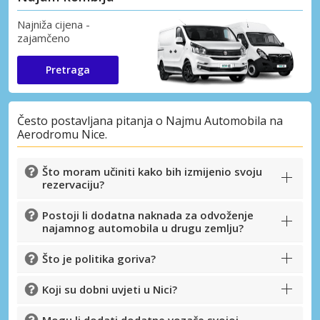
Najniža cijena -
zajamčeno
Pretraga
Često postavljana pitanja o Najmu Automobila na
Aerodromu Nice.
Što moram učiniti kako bih izmijenio svoju
rezervaciju?
Postoji li dodatna naknada za odvoženje
najamnog automobila u drugu zemlju?
Što je politika goriva?
Posebni popusti
Pristupite ekskluzivnim ponudama naših
Koji su dobni uvjeti u Nici?
dobavljača
Mogu li dodati dodatne vozače svojoj