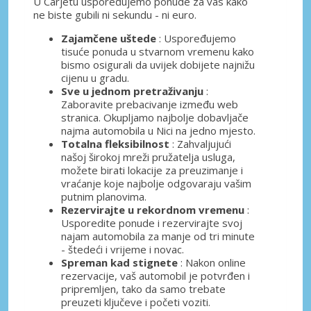
U Carjetu uspoređujemo ponude za vas kako
ne biste gubili ni sekundu - ni euro.
Zajamčene uštede
: Uspoređujemo
tisuće ponuda u stvarnom vremenu kako
bismo osigurali da uvijek dobijete najnižu
cijenu u gradu.
Sve u jednom pretraživanju
:
Zaboravite prebacivanje između web
stranica. Okupljamo najbolje dobavljače
najma automobila u Nici na jedno mjesto.
Totalna fleksibilnost
: Zahvaljujući
našoj širokoj mreži pružatelja usluga,
možete birati lokacije za preuzimanje i
vraćanje koje najbolje odgovaraju vašim
putnim planovima.
Rezervirajte u rekordnom vremenu
:
Usporedite ponude i rezervirajte svoj
najam automobila za manje od tri minute
- štedeći i vrijeme i novac.
Spreman kad stignete
: Nakon online
rezervacije, vaš automobil je potvrđen i
pripremljen, tako da samo trebate
preuzeti ključeve i početi voziti.