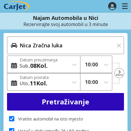
Najam Automobila u Nici
Rezervirajte svoj automobil u 3 minute
Datum preuzimanja:
08
Kol.
Sub.
3
dana
Datum povrata:
11
Kol.
Uto.
Vratite automobil na isto mjesto
Vozač u dobi između 26 i 69 godina