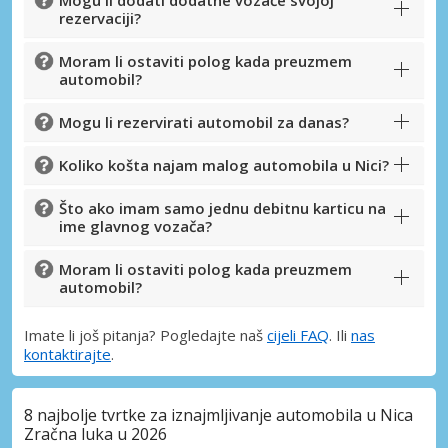
rezervaciji?
Moram li ostaviti polog kada preuzmem
Prijava putem eLinka
automobil?
Mogu li rezervirati automobil za danas?
Koliko košta najam malog automobila u Nici?
Što ako imam samo jednu debitnu karticu na
ime glavnog vozača?
Moram li ostaviti polog kada preuzmem
automobil?
Imate li još pitanja? Pogledajte naš
cijeli FAQ
. Ili
nas
kontaktirajte
.
8 najbolje tvrtke za iznajmljivanje automobila u Nica
Zračna luka u 2026