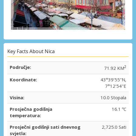
Key Facts About Nica
Područje:
2
71.92 KM
Koordinate:
43°39'55''N,
7°12'54''E
Visina:
10.0 Stopala
Prosječna godišnja
16.1 ºC
temperatura:
Prosječni godišnji sati dnevnog
2,725.0 Sati
svjetla: