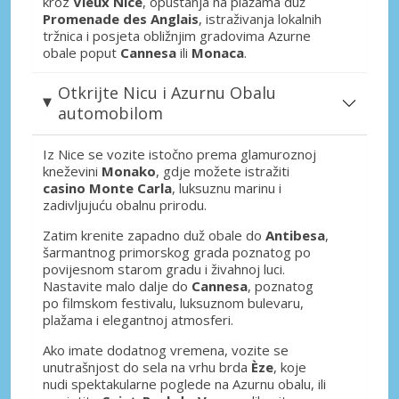
kroz
Vieux Nice
, opuštanja na plažama duž
Promenade des Anglais
, istraživanja lokalnih
tržnica i posjeta obližnjim gradovima Azurne
obale poput
Cannesa
ili
Monaca
.
Otkrijte Nicu i Azurnu Obalu
automobilom
Iz Nice se vozite istočno prema glamuroznoj
kneževini
Monako
, gdje možete istražiti
casino Monte Carla
, luksuznu marinu i
zadivljujuću obalnu prirodu.
Zatim krenite zapadno duž obale do
Antibesa
,
šarmantnog primorskog grada poznatog po
povijesnom starom gradu i živahnoj luci.
Nastavite malo dalje do
Cannesa
, poznatog
po filmskom festivalu, luksuznom bulevaru,
plažama i elegantnoj atmosferi.
Ako imate dodatnog vremena, vozite se
unutrašnjost do sela na vrhu brda
Èze
, koje
nudi spektakularne poglede na Azurnu obalu, ili