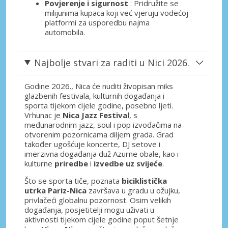
Povjerenje i sigurnost
: Pridružite se
milijunima kupaca koji već vjeruju vodećoj
platformi za usporedbu najma
automobila.
Najbolje stvari za raditi u Nici 2026.
Godine 2026., Nica će nuditi živopisan miks
glazbenih festivala, kulturnih događanja i
sporta tijekom cijele godine, posebno ljeti.
Vrhunac je
Nica Jazz Festival
, s
međunarodnim jazz, soul i pop izvođačima na
otvorenim pozornicama diljem grada. Grad
također ugošćuje koncerte, DJ setove i
imerzivna događanja duž Azurne obale, kao i
kulturne
priredbe
i
izvedbe uz svijeće
.
Što se sporta tiče, poznata
biciklistička
utrka Pariz-Nica
završava u gradu u ožujku,
privlačeći globalnu pozornost. Osim velikih
događanja, posjetitelji mogu uživati u
aktivnosti tijekom cijele godine poput šetnje