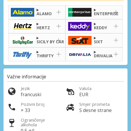
ALAMO
ENTERPRISE
HERTZ
KEDDY
SICILY BY CAR
SIXT
THRIFTY
DRIVALIA
Važne informacije
Jezik
Valuta
francuski
EUR
Pozivni broj
Smjer prometa
+ 33
S desne strane
Ograničenje
alkohola
0,5 g/l