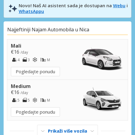
Novo! Naš AI asistent sada je dostupan na
Webu
i
WhatsAppu
Najjeftiniji Najam Automobila u Nica
Mali
€16
/day
4
3
M
Pogledajte ponudu
Medium
€16
/day
5
5
M
Pogledajte ponudu
Prikaži više vozila