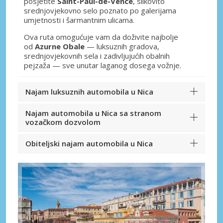
posjetite
Saint-Paul-de-Vence
, slikovito
srednjovjekovno selo poznato po galerijama
umjetnosti i šarmantnim ulicama.
Ova ruta omogućuje vam da doživite najbolje
od
Azurne Obale
— luksuznih gradova,
srednjovjekovnih sela i zadivljujućih obalnih
pejzaža — sve unutar laganog dosega vožnje.
Najam luksuznih automobila u Nica
Najam automobila u Nica sa stranom
vozačkom dozvolom
Obiteljski najam automobila u Nica