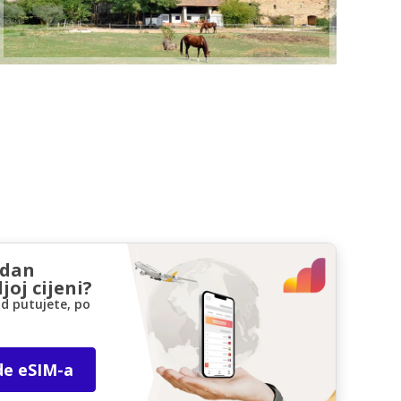
zdan
joj cijeni?
d putujete, po
de eSIM-a