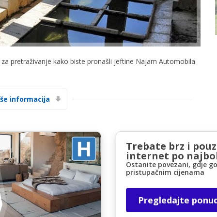
c za pretraživanje kako biste pronašli jeftine Najam Automobila
Posebni popusti
Pristupite ekskluzivnim ponudama naših
iše informacija
dobavljača
Trebate brz i pou
Prijava putem eLinka
internet po najbol
Ostanite povezani, gdje go
pristupačnim cijenama
Pregledajte ponu