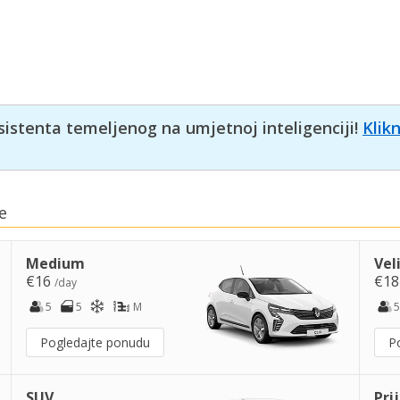
sistenta temeljenog na umjetnoj inteligenciji!
Klik
e
Medium
Vel
€16
€1
/day
5
5
M
5
Pogledajte ponudu
P
SUV
Pri