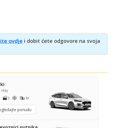
nite ovdje
i dobit ćete odgovore na svoja
iki
8
/day
5
M
ogledajte ponudu
jevoznici putnika