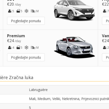
€20
€2
/day
5
5
M
7
Pogledajte ponudu
P
Premium
Van
€24
€2
/day
4
5
M
2
Pogledajte ponudu
P
ère Zračna luka
Labruguière
Mali, Medium, Veliki, Nekretnina, Prijevoznici put
5