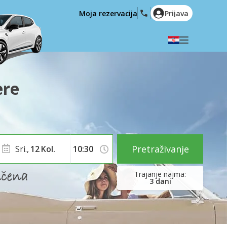
Moja rezervacija
Prijava
Odaberite svoj jezik
English
Español
ère
Deutsch
Français
Italiano
Nederlands
Português
English (US)
Polski
Türkçe
Pretraživanje
Sri.,
12
Kol.
Română
Ελληνικά
Русский
Hrvatski
3
dani
العربية