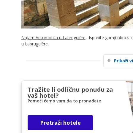
Najam Automobila u Labruguière
. Ispunite gornji obraza
u Labruguière.
Prikaži v
Tražite li odličnu ponudu za
vaš hotel?
Pomoći ćemo vam da to pronađete
Pretraži hotele