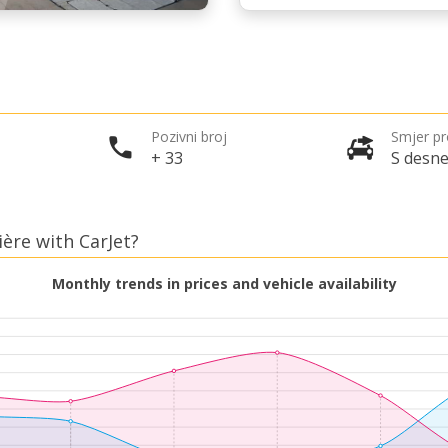
Pozivni broj
Smjer p
+ 33
S desne
ière with CarJet?
Monthly trends in prices and vehicle availability