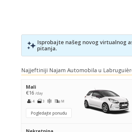
Isprobajte našeg novog virtualnog a
pitanja.
Najjeftiniji Najam Automobila u Labruguièr
Mali
€16
/day
4
3
M
Pogledajte ponudu
Nekretnina