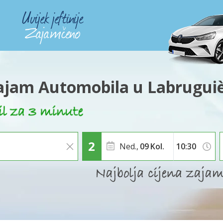
jam Automobila u Labrugui
Ned.,
09
Kol.