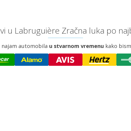
i u Labruguière Zračna luka po naj
za najam automobila
u stvarnom vremenu
kako bism