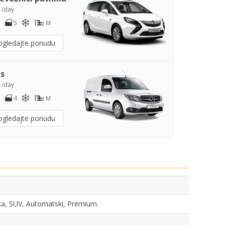
2
/day
5
M
ogledajte ponudu
s
4
/day
4
M
ogledajte ponudu
nika, SUV, Automatski, Premium.