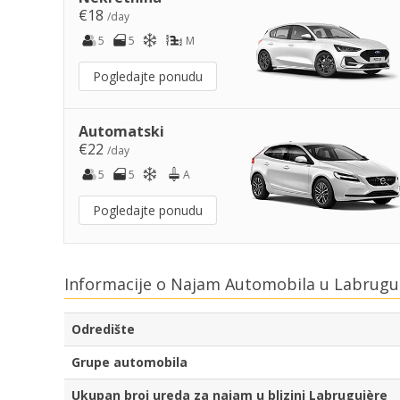
€18
/day
5
5
M
Pogledajte ponudu
Automatski
€22
/day
5
5
A
Pogledajte ponudu
Informacije o Najam Automobila u Labrugui
Odredište
Grupe automobila
Ukupan broj ureda za najam u blizini Labruguière