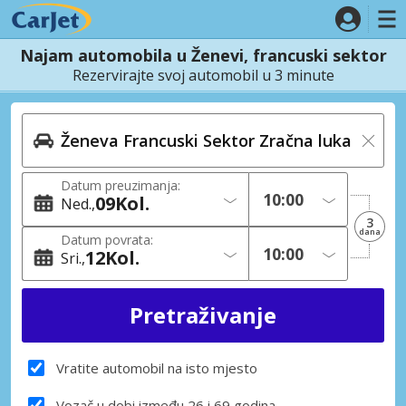
Najam automobila u Ženevi, francuski sektor
Rezervirajte svoj automobil u 3 minute
Datum preuzimanja:
09
Kol.
Ned.
3
dana
Datum povrata:
12
Kol.
Sri.
Vratite automobil na isto mjesto
Vozač u dobi između 26 i 69 godina