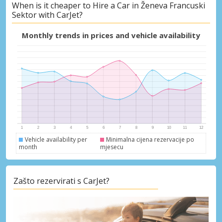
When is it cheaper to Hire a Car in Ženeva Francuski
Sektor with CarJet?
Posebni popusti
Monthly trends in prices and vehicle availability
Pristupite ekskluzivnim ponudama naših
dobavljača
Prijava putem eLinka
Vehicle availability per
Minimalna cijena rezervacije po
month
mjesecu
Zašto rezervirati s CarJet?