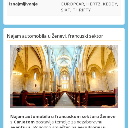
iznajmljivanje
EUROPCAR, HERTZ, KEDDY,
SIXT, THRIFTY
Najam automobila u Ženevi, francuski sektor
Najam automobila u francuskom sektoru Ženeve
s
CarJetom
postavlja temelje za nezaboravnu
avanturu
. Pogodno smješten na
aerodromu u