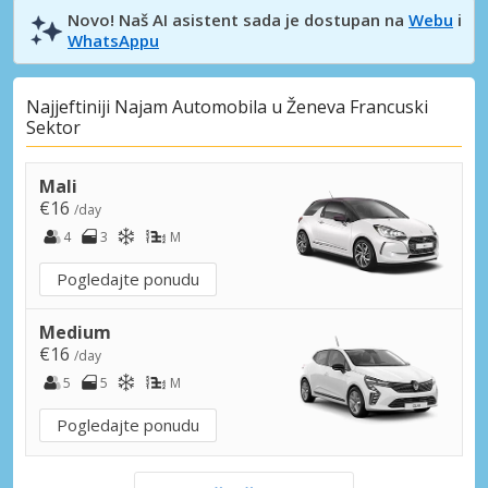
Novo! Naš AI asistent sada je dostupan na
Webu
i
WhatsAppu
Najjeftiniji Najam Automobila u Ženeva Francuski
Sektor
Mali
€16
/day
4
3
M
Pogledajte ponudu
Medium
€16
/day
5
5
M
Pogledajte ponudu