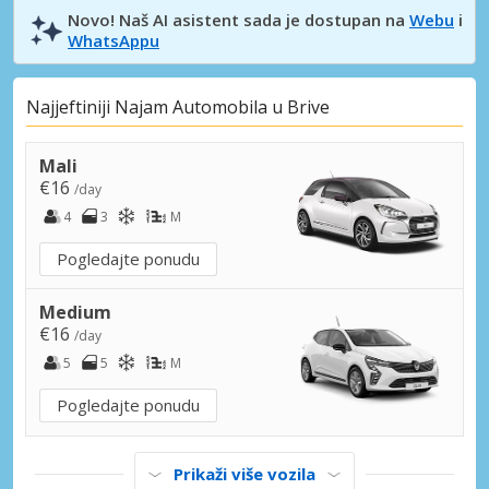
Novo! Naš AI asistent sada je dostupan na
Webu
i
WhatsAppu
Najjeftiniji Najam Automobila u Brive
Mali
€16
/day
4
3
M
Pogledajte ponudu
Medium
€16
/day
5
5
M
Pogledajte ponudu
Prikaži više vozila