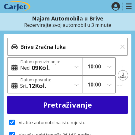
Najam Automobila u Brive
Rezervirajte svoj automobil u 3 minute
Datum preuzimanja:
09
Kol.
Ned.
3
dana
Datum povrata:
12
Kol.
Sri.
Vratite automobil na isto mjesto
Vozač u dobi između 26 i 69 godina