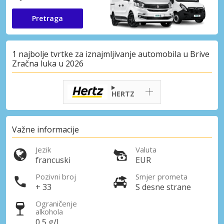
Pretraga
1 najbolje tvrtke za iznajmljivanje automobila u Brive
Zračna luka u 2026
HERTZ
Važne informacije
Jezik
Valuta
francuski
EUR
Pozivni broj
Smjer prometa
+ 33
S desne strane
Ograničenje
alkohola
0,5 g/l