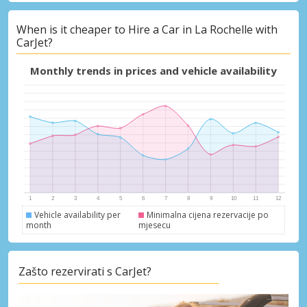
When is it cheaper to Hire a Car in La Rochelle with
Posebni popusti
CarJet?
Pristupite ekskluzivnim ponudama naših
dobavljača
Monthly trends in prices and vehicle availability
Prijava putem eLinka
Vehicle availability per
Minimalna cijena rezervacije po
month
mjesecu
Zašto rezervirati s CarJet?