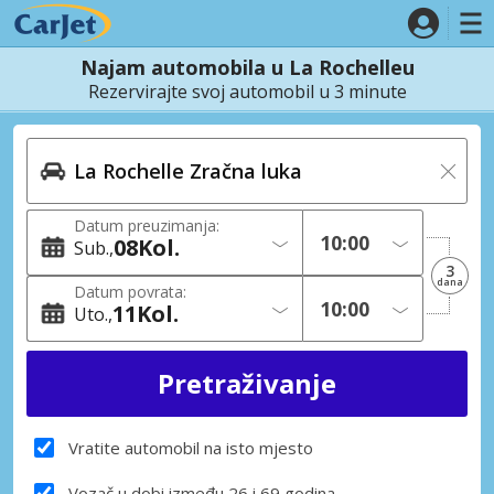
Najam automobila u La Rochelleu
Rezervirajte svoj automobil u 3 minute
Datum preuzimanja:
08
Kol.
Sub.
3
dana
Datum povrata:
11
Kol.
Uto.
Vratite automobil na isto mjesto
Vozač u dobi između 26 i 69 godina