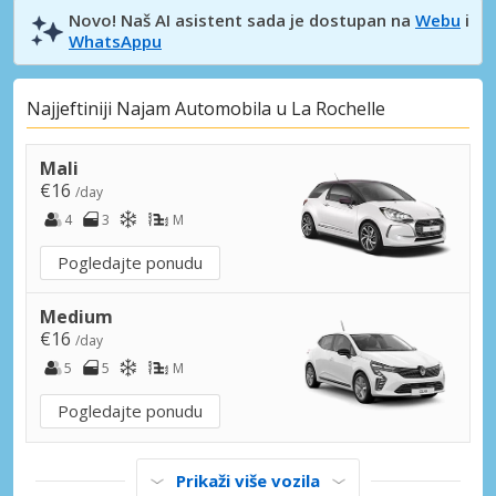
Novo! Naš AI asistent sada je dostupan na
Webu
i
WhatsAppu
Najjeftiniji Najam Automobila u La Rochelle
Mali
€16
/day
4
3
M
Pogledajte ponudu
Medium
€16
/day
5
5
M
Pogledajte ponudu
Prikaži više vozila