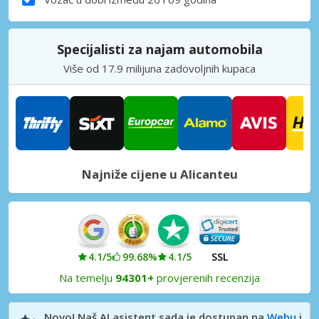
Specijalisti za najam automobila
Više od 17.9 milijuna zadovoljnih kupaca
Najniže cijene u Alicanteu
4.1/5
99.68%
4.1/5
SSL
Na temelju
94301+
provjerenih recenzija
Novo! Naš AI asistent sada je dostupan na
Webu
i