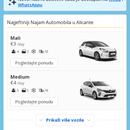
WhatsAppu
Najjeftiniji Najam Automobila u Alicante
Mali
€3
/day
4
3
M
Pogledajte ponudu
Medium
€4
/day
5
5
M
Pogledajte ponudu
Prikaži više vozila