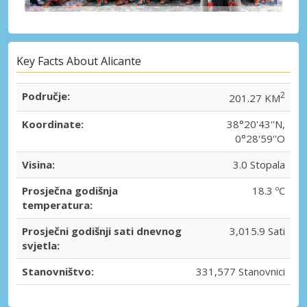
Key Facts About Alicante
Područje:
2
201.27 KM
Koordinate:
38°20'43''N,
0°28'59''O
Visina:
3.0 Stopala
Prosječna godišnja
18.3 ºC
temperatura:
Prosječni godišnji sati dnevnog
3,015.9 Sati
svjetla:
Stanovništvo:
331,577 Stanovnici