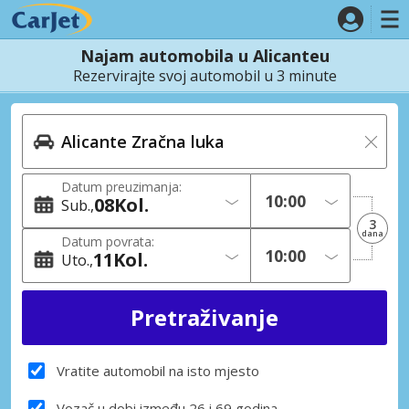
Najam automobila u Alicanteu
Rezervirajte svoj automobil u 3 minute
Datum preuzimanja:
08
Kol.
Sub.
3
dana
Datum povrata:
11
Kol.
Uto.
Vratite automobil na isto mjesto
Vozač u dobi između 26 i 69 godina