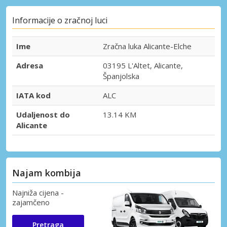
Informacije o zračnoj luci
Ime
Zračna luka Alicante-Elche
Adresa
03195 L'Altet, Alicante,
Španjolska
IATA kod
ALC
Udaljenost do
13.14 KM
Alicante
Najam kombija
Najniža cijena -
zajamčeno
Pretraga