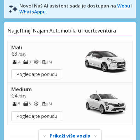
Novo! Naš AI asistent sada je dostupan na
Webu
i
WhatsAppu
Najjeftiniji Najam Automobila u Fuerteventura
Mali
€3
/day
4
3
M
Pogledajte ponudu
Medium
€4
/day
5
5
M
Pogledajte ponudu
Prikaži više vozila