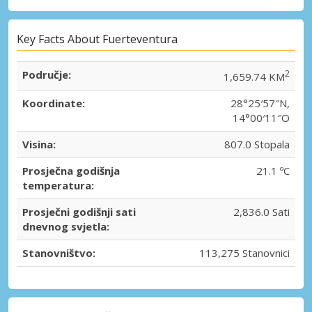
Key Facts About Fuerteventura
Područje:
2
1,659.74 KM
Koordinate:
28°25′57″N,
14°00′11″O
Visina:
807.0 Stopala
Prosječna godišnja
21.1 ºC
temperatura:
Prosječni godišnji sati
2,836.0 Sati
dnevnog svjetla:
Stanovništvo:
113,275 Stanovnici