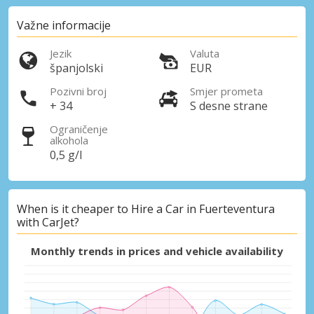
Pristupite ekskluzivnim ponudama naših
dobavljača
Važne informacije
Jezik
Valuta
španjolski
EUR
Prijava putem eLinka
Pozivni broj
Smjer prometa
+ 34
S desne strane
Ograničenje
alkohola
0,5 g/l
When is it cheaper to Hire a Car in Fuerteventura
with CarJet?
Monthly trends in prices and vehicle availability