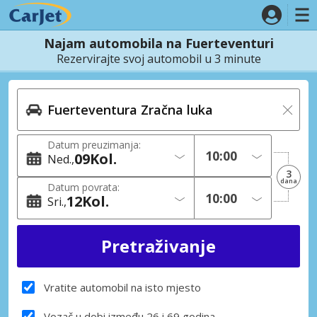
Najam automobila na Fuerteventuri
Rezervirajte svoj automobil u 3 minute
Datum preuzimanja:
09
Kol.
Ned.
3
dana
Datum povrata:
12
Kol.
Sri.
Vratite automobil na isto mjesto
Vozač u dobi između 26 i 69 godina