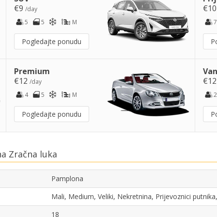
€9
€1
/day
5
5
M
7
Pogledajte ponudu
P
Premium
Van
€12
€1
/day
4
5
M
2
Pogledajte ponudu
P
a Zračna luka
Pamplona
Mali, Medium, Veliki, Nekretnina, Prijevoznici putni
18