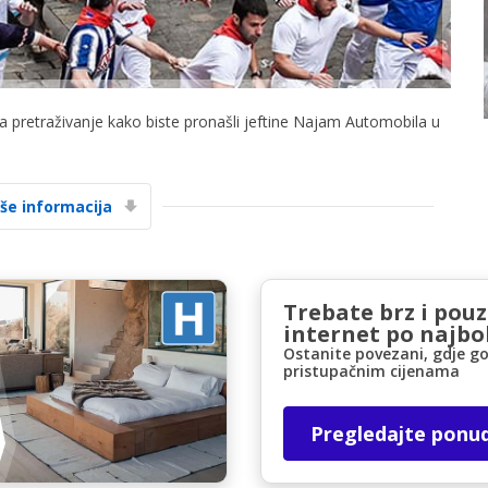
za pretraživanje kako biste pronašli jeftine Najam Automobila u
Posebni popusti
iše informacija
Pristupite ekskluzivnim ponudama naših
dobavljača
Trebate brz i pou
internet po najbol
Prijava putem eLinka
Ostanite povezani, gdje go
pristupačnim cijenama
Pregledajte ponu