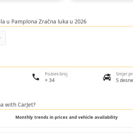
bila u Pamplona Zračna luka u 2026
Pozivni broj
Smjer p
+ 34
S desne
a with CarJet?
Monthly trends in prices and vehicle availability