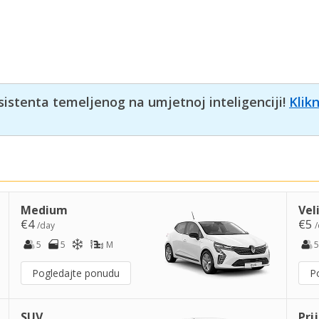
sistenta temeljenog na umjetnoj inteligenciji!
Klik
Medium
Vel
€4
€5
/day
/
5
5
M
5
Pogledajte ponudu
P
SUV
Pri