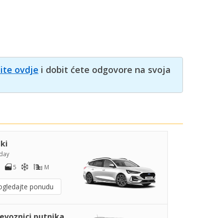
nite ovdje
i dobit ćete odgovore na svoja
iki
day
5
M
ogledajte ponudu
jevoznici putnika