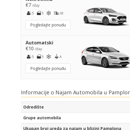
€7
/day
5
5
M
Pogledajte ponudu
Automatski
€10
/day
5
5
A
Pogledajte ponudu
Informacije o Najam Automobila u Pamplon
Odredište
Grupe automobila
Ukupan broj ureda za najam u blizini Pamplona