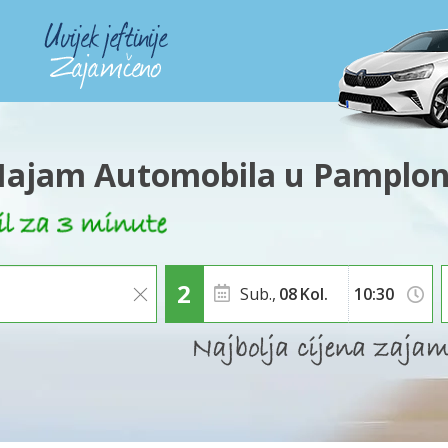
ajam Automobila u Pamplo
Sub.,
08
Kol.