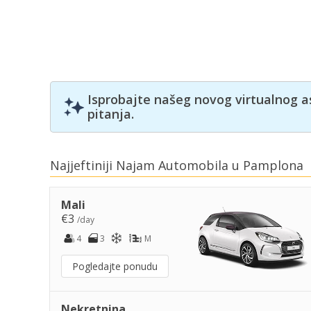
Isprobajte našeg novog virtualnog a
pitanja.
Najjeftiniji Najam Automobila u Pamplona
Mali
€3
/day
4
3
M
Pogledajte ponudu
Nekretnina