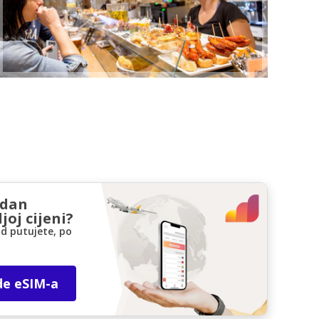
zdan
joj cijeni?
d putujete, po
de eSIM-a