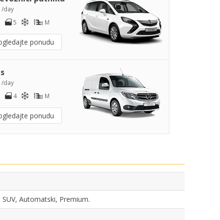
0
/day
5
M
ogledajte ponudu
s
2
/day
4
M
ogledajte ponudu
ka, SUV, Automatski, Premium.