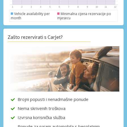
Vehicle availability per
Minimalna cijena rezervacije po
month
mjesecu
Zašto rezervirati s CarJet?
Brojni popusti i nenadmašne ponude
Nema skrivenih troškova
Izvrsna korisnička služba
Ponude za najam automobila s besplatnim