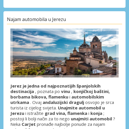
Najam automobila u Jerezu
Jerez je jedna od najpoznatijih španjolskih
destinacija
, poznata po
vinu
,
konjičkoj baštini,
borbama bikova, flamenku
i
automobilskim
utrkama
. Ovaj
andaluzijski dragulj
osvojio je srca
turista iz cijelog svijeta.
Unajmite automobil u
Jerezu
i istražite
grad vina, flamenka
i
konja
;
postoji li bolji način za to nego
unajmiti automobil
?
Neka
CarJet
pronađe najbolje ponude za najam