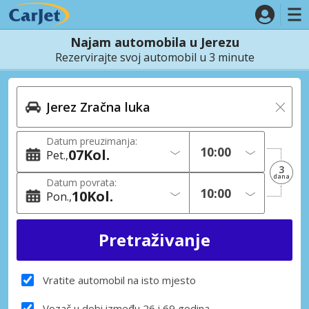
Najam automobila u Jerezu
Rezervirajte svoj automobil u 3 minute
Datum preuzimanja:
07
Kol.
Pet.
3
dana
Datum povrata:
10
Kol.
Pon.
Vratite automobil na isto mjesto
Vozač u dobi između 26 i 69 godina