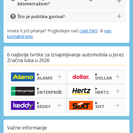
kilometražom?
Što je politika goriva?
Imate li još pitanja? Pogledajte naš
cijeli FAQ
. Ili
nas
kontaktirajte
.
6 najbolje tvrtke za iznajmljivanje automobila u Jerez
Zračna luka u 2026
ALAMO
DOLLAR
ENTERPRISE
HERTZ
KEDDY
SIXT
Posebni popusti
Pristupite ekskluzivnim ponudama naših
Važne informacije
dobavljača