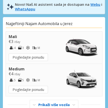
Novo! Naš AI asistent sada je dostupan na
Webu
i
WhatsAppu
Najjeftiniji Najam Automobila u Jerez
Mali
€3
/day
4
3
M
Pogledajte ponudu
Medium
€4
/day
5
5
M
Pogledajte ponudu
Prikaži više vozila