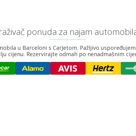
traživač ponuda za najam automobil
obila u Barceloni s CarJetom. Pažljivo uspoređuje
lju cijenu. Rezervirajte odmah po nenadmašnim cij