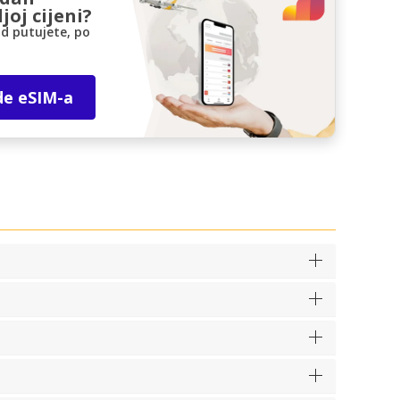
joj cijeni?
d putujete, po
de eSIM-a