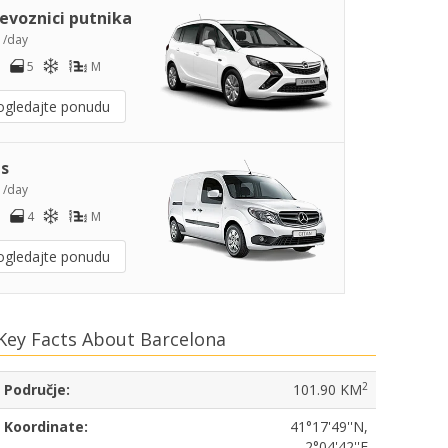
jevoznici putnika
0
/day
5
M
ogledajte ponudu
s
2
/day
4
M
ogledajte ponudu
Key Facts About Barcelona
2
Područje:
101.90 KM
Koordinate:
41°17'49''N,
2°04'42''E