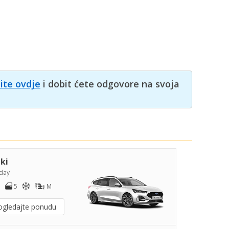
nite ovdje
i dobit ćete odgovore na svoja
iki
day
5
M
ogledajte ponudu