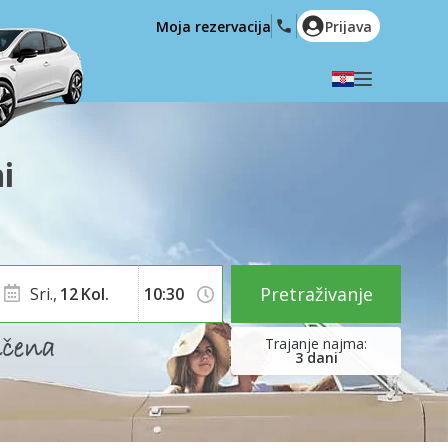
Moja rezervacija
Prijava
Odaberite svoj jezik
English
Español
i
Deutsch
Français
Italiano
Nederlands
Português
English (US)
Polski
Türkçe
Pretraživanje
Sri.,
12
Kol.
Română
Ελληνικά
Русский
Hrvatski
3
dani
العربية