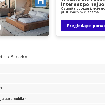
internet po najbol
Ostanite povezani, gdje go
pristupačnim cijenama
Pregledajte ponu
ila u Barceloni
a?
anja automobila?