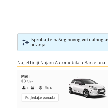
Isprobajte našeg novog virtualnog a
pitanja.
Najjeftiniji Najam Automobila u Barcelona
Mali
€3
/day
4
3
M
Pogledajte ponudu