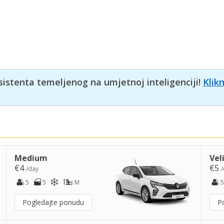
sistenta temeljenog na umjetnoj inteligenciji!
Klik
Medium
Vel
€4
€5
/day
/
5
5
M
5
Pogledajte ponudu
P