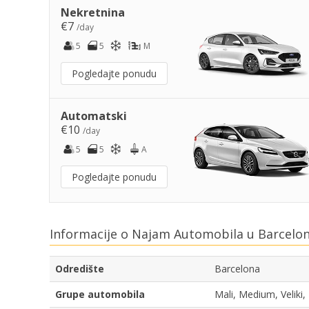
Nekretnina
€7
/day
5
5
M
Pogledajte ponudu
Automatski
€10
/day
5
5
A
Pogledajte ponudu
Informacije o Najam Automobila u Barcelo
Odredište
Barcelona
Grupe automobila
Mali, Medium, Veliki,