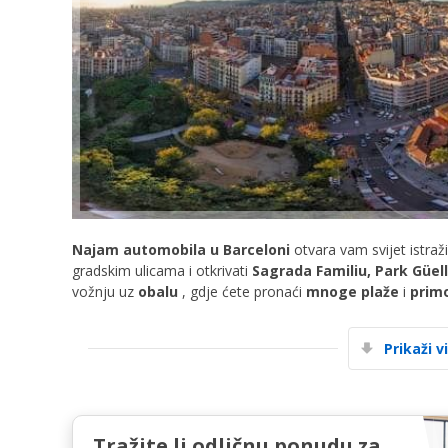
Najam automobila u Barceloni
otvara vam svijet istraž
gradskim ulicama i otkrivati
​​Sagrada Familiu, Park Güell
vožnju uz
obalu
, gdje ćete pronaći
mnoge plaže
i
prim
Prikaži v
Tražite li odličnu ponudu za