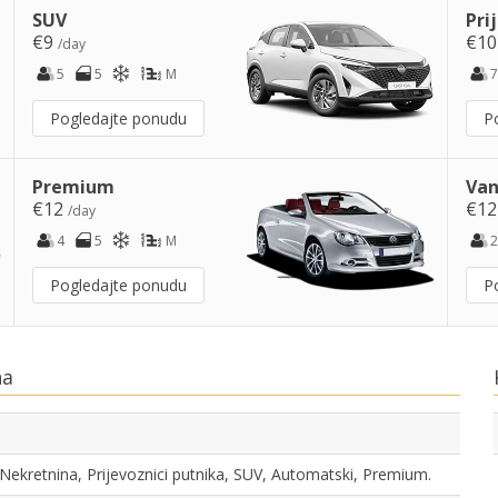
SUV
Pri
€9
€1
/day
5
5
M
7
Pogledajte ponudu
P
Premium
Van
€12
€1
/day
4
5
M
2
Pogledajte ponudu
P
na
 Nekretnina, Prijevoznici putnika, SUV, Automatski, Premium.