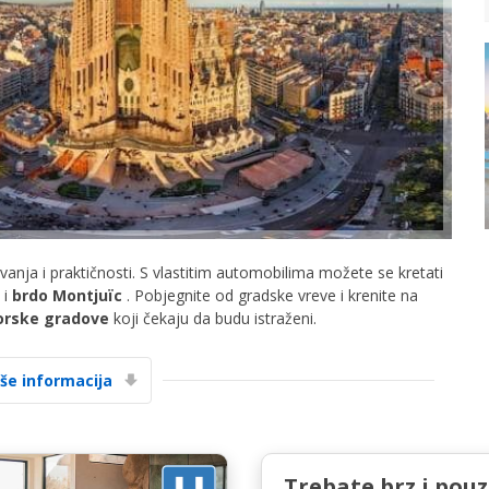
Posebni popusti
Pristupite ekskluzivnim ponudama naših
dobavljača
ivanja i praktičnosti. S vlastitim automobilima možete se kretati
i
brdo Montjuïc
. Pobjegnite od gradske vreve i krenite na
orske gradove
koji čekaju da budu istraženi.
Prijava putem eLinka
iše informacija
Trebate brz i pou