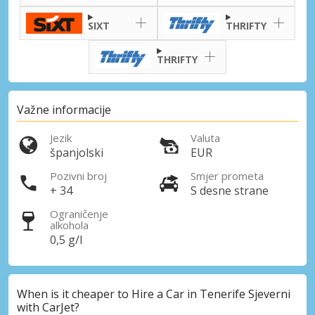
SIXT
THRIFTY
Posebni popusti
Pristupite ekskluzivnim ponudama naših
THRIFTY
dobavljača
Važne informacije
Prijava putem eLinka
Jezik
Valuta
španjolski
EUR
Pozivni broj
Smjer prometa
+ 34
S desne strane
Ograničenje
alkohola
0,5 g/l
When is it cheaper to Hire a Car in Tenerife Sjeverni
with CarJet?