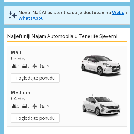
Novo! Naš AI asistent sada je dostupan na
Webu
i
WhatsAppu
Najjeftiniji Najam Automobila u Tenerife Sjeverni
Mali
€3
/day
4
3
M
Pogledajte ponudu
Medium
€4
/day
5
5
M
Pogledajte ponudu