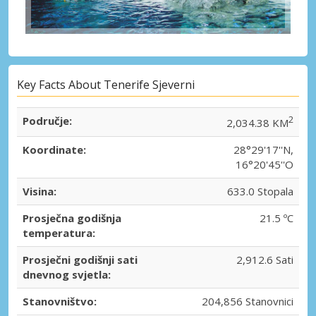
Key Facts About Tenerife Sjeverni
Područje:
2
2,034.38 KM
Koordinate:
28°29'17''N,
16°20'45''O
Visina:
633.0 Stopala
Prosječna godišnja
21.5 ºC
temperatura:
Prosječni godišnji sati
2,912.6 Sati
dnevnog svjetla:
Stanovništvo:
204,856 Stanovnici