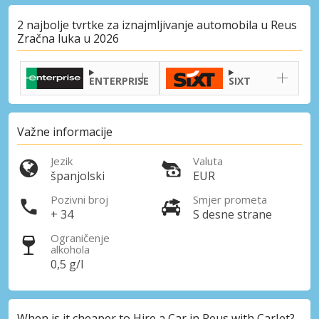
2 najbolje tvrtke za iznajmljivanje automobila u Reus
Zračna luka u 2026
ENTERPRISE
SIXT
Važne informacije
Jezik
Valuta
španjolski
EUR
Posebni popusti
Pozivni broj
Smjer prometa
Pristupite ekskluzivnim ponudama naših
+ 34
S desne strane
dobavljača
Ograničenje
alkohola
0,5 g/l
Prijava putem eLinka
When is it cheaper to Hire a Car in Reus with CarJet?