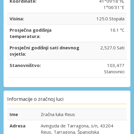
Koordinate:
41°09′18″N,
1°06′31″E
Visina:
125.0 Stopala
Prosječna godišnja
16.1 ºC
temperatura:
Prosječni godišnji sati dnevnog
2,527.0 Sati
svjetla:
Stanovništvo:
103,477
Stanovnici
Informacije o zračnoj luci
Ime
Zračna luka Reus
Adresa
Avinguda de Tarragona, s/n, 43204
Reus, Tarragona, Španjolska