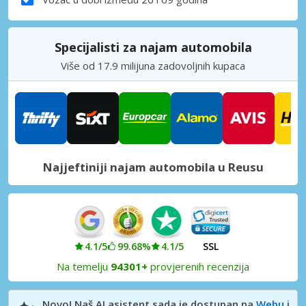
Specijalisti za najam automobila
Više od 17.9 milijuna zadovoljnih kupaca
Najjeftiniji najam automobila u Reusu
4.1/5
99.68%
4.1/5
SSL
Na temelju
94301+
provjerenih recenzija
Novo! Naš AI asistent sada je dostupan na
Webu
i