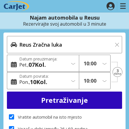
Najam automobila u Reusu
Rezervirajte svoj automobil u 3 minute
Datum preuzimanja:
07
Kol.
Pet.
3
dana
Datum povrata:
10
Kol.
Pon.
Vratite automobil na isto mjesto
Vozač u dobi između 26 i 69 godina