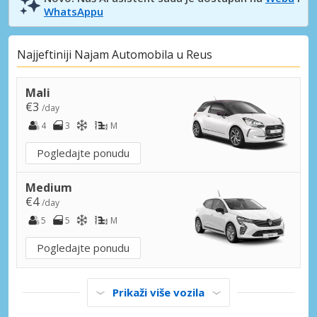
WhatsAppu
Najjeftiniji Najam Automobila u Reus
Mali
€3
/day
4
3
M
Pogledajte ponudu
Medium
€4
/day
5
5
M
Pogledajte ponudu
Prikaži više vozila