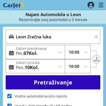
Najam Automobila u Leon
Rezervirajte svoj automobil u 3 minute
Datum preuzimanja:
07
Kol.
Pet.
3
dana
Datum povrata:
10
Kol.
Pon.
Vratite automobil na isto mjesto
Vozač u dobi između 26 i 69 godina