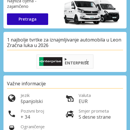
Najniža cijena -
zajamčeno
Pretraga
1 najbolje tvrtke za iznajmljivanje automobila u Leon
Zračna luka u 2026
ENTERPRISE
Važne informacije
Jezik
Valuta
španjolski
EUR
Pozivni broj
Smjer prometa
+ 34
S desne strane
Ograničenje