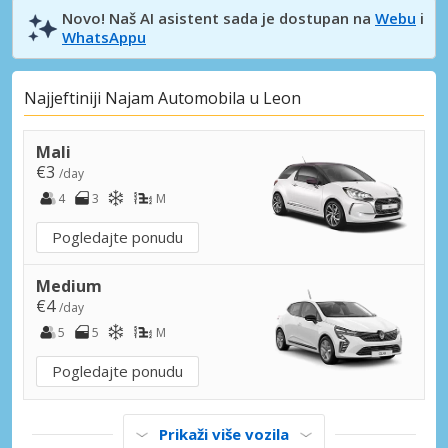
Novo! Naš AI asistent sada je dostupan na
Webu
i
WhatsAppu
Najjeftiniji Najam Automobila u Leon
Mali
€3
/day
4
3
M
Pogledajte ponudu
Medium
€4
/day
5
5
M
Pogledajte ponudu
Prikaži više vozila