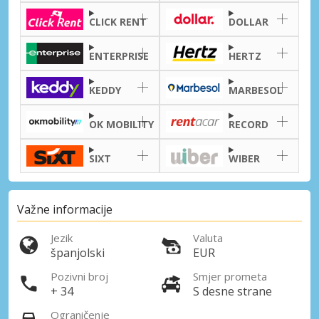
CLICK RENT
DOLLAR
ENTERPRISE
HERTZ
Posebni popusti
KEDDY
MARBESOL
Pristupite ekskluzivnim ponudama naših
dobavljača
OK MOBILITY
RECORD
SIXT
WIBER
Prijava putem eLinka
Važne informacije
Jezik
Valuta
španjolski
EUR
Pozivni broj
Smjer prometa
+ 34
S desne strane
Ograničenje