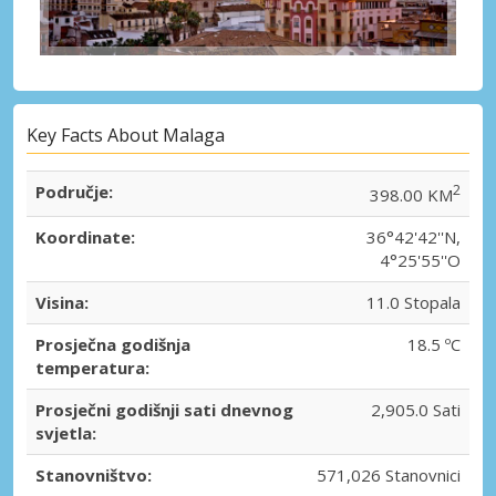
Key Facts About Malaga
Područje:
2
398.00 KM
Koordinate:
36°42'42''N,
4°25'55''O
Visina:
11.0 Stopala
Prosječna godišnja
18.5 ºC
temperatura:
Prosječni godišnji sati dnevnog
2,905.0 Sati
svjetla:
Stanovništvo:
571,026 Stanovnici