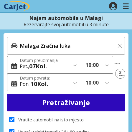
Najam automobila u Malagi
Rezervirajte svoj automobil u 3 minute
Datum preuzimanja:
07
Kol.
Pet.
3
dana
Datum povrata:
10
Kol.
Pon.
Vratite automobil na isto mjesto
Vozač u dobi između 26 i 69 godina