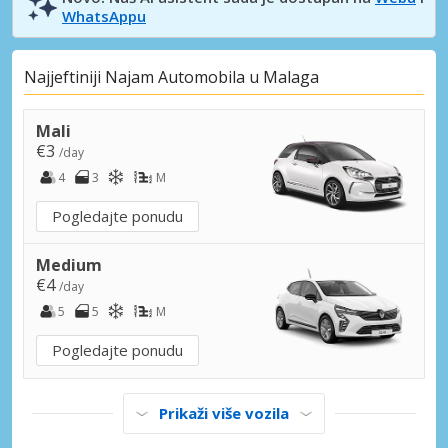
WhatsAppu
Najjeftiniji Najam Automobila u Malaga
Mali
€3
/day
4
3
M
Pogledajte ponudu
Medium
€4
/day
5
5
M
Pogledajte ponudu
Prikaži više vozila