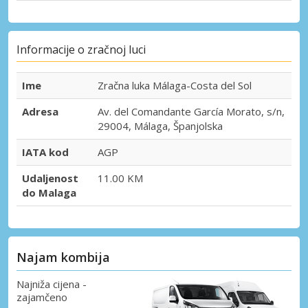
Informacije o zračnoj luci
Ime
Zračna luka Málaga-Costa del Sol
Adresa
Av. del Comandante García Morato, s/n,
29004, Málaga, Španjolska
IATA kod
AGP
Udaljenost
11.00 KM
do Malaga
Najam kombija
Najniža cijena -
zajamčeno