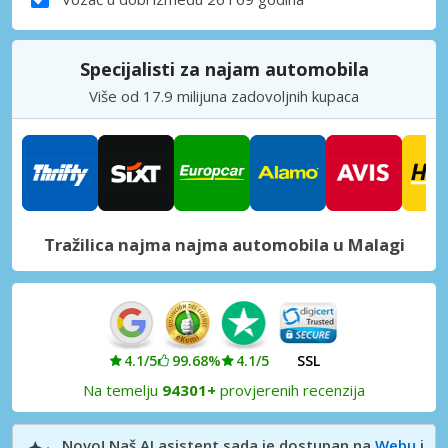
Specijalisti za najam automobila
Više od 17.9 milijuna zadovoljnih kupaca
Tražilica najma najma automobila u Malagi
4.1/5
99.68%
4.1/5
SSL
Na temelju
94301+
provjerenih recenzija
Novo! Naš AI asistent sada je dostupan na
Webu
i