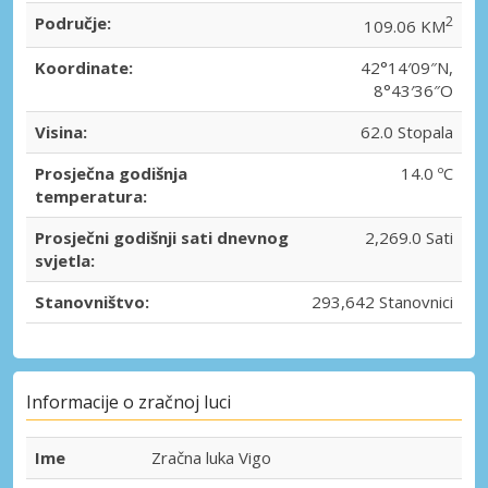
Područje:
2
109.06 KM
Koordinate:
42°14′09″N,
8°43′36″O
Visina:
62.0 Stopala
Prosječna godišnja
14.0 ºC
temperatura:
Prosječni godišnji sati dnevnog
2,269.0 Sati
svjetla:
Stanovništvo:
293,642 Stanovnici
Informacije o zračnoj luci
Ime
Zračna luka Vigo