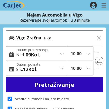
Najam Automobila u Vigo
Rezervirajte svoj automobil u 3 minute
Datum preuzimanja:
09
Kol.
Ned.
3
dana
Datum povrata:
12
Kol.
Sri.
Vratite automobil na isto mjesto
Vozač u dobi između 26 i 69 godina