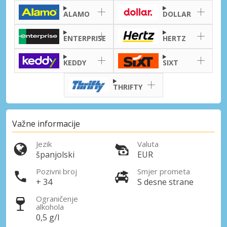
ALAMO
DOLLAR
ENTERPRISE
HERTZ
KEDDY
SIXT
THRIFTY
Važne informacije
Jezik
Valuta
španjolski
EUR
Pozivni broj
Smjer prometa
+ 34
S desne strane
Ograničenje
alkohola
0,5 g/l