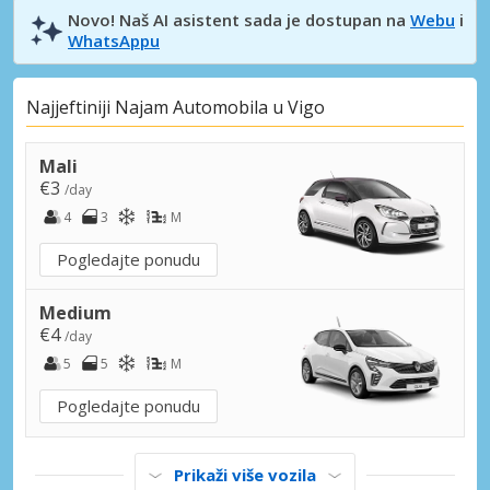
Novo! Naš AI asistent sada je dostupan na
Webu
i
WhatsAppu
Najjeftiniji Najam Automobila u Vigo
Mali
€3
/day
4
3
M
Pogledajte ponudu
Medium
€4
/day
5
5
M
Pogledajte ponudu
Prikaži više vozila